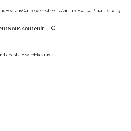
urie
Hôpitaux
Centre de recherche
Annuaire
Espace Patient
Loading...
Faire un don
ent
Nous soutenir
nd oncolytic vaccinia virus