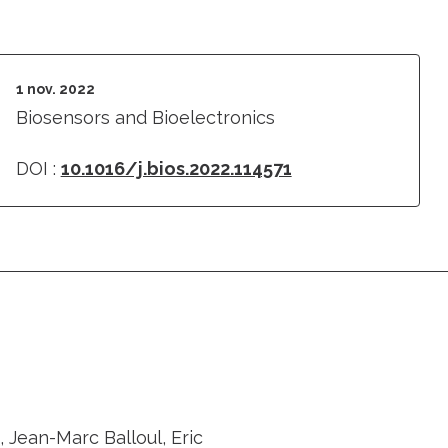
1 nov. 2022
Biosensors and Bioelectronics
DOI :
10.1016/j.bios.2022.114571
, Jean-Marc Balloul, Eric