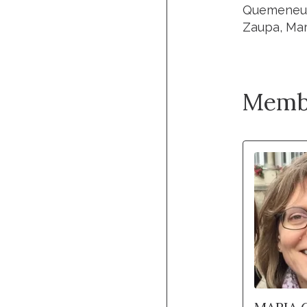
Quemeneur,
Zaupa, Mari
Memb