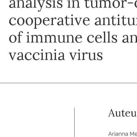
analysis in tumor-
cooperative antitu
of immune cells a
vaccinia virus
Auteu
Arianna Men