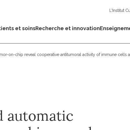
L'Institut C
ients et soins
Recherche et innovation
Enseignem
mor-on-chip reveal cooperative antitumoral activity of immune cells a
d automatic