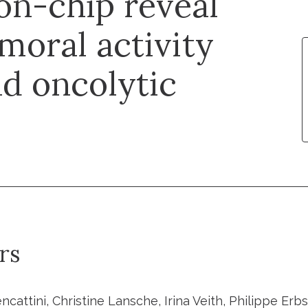
on-chip reveal
moral activity
nd oncolytic
rs
cattini, Christine Lansche, Irina Veith, Philippe Erbs