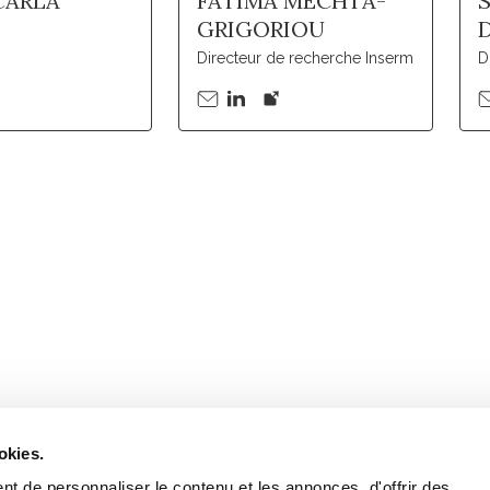
CARLA
FATIMA MECHTA-
GRIGORIOU
Directeur de recherche Inserm
D
Retrouvez notre actualité sur les réseaux
okies.
t de personnaliser le contenu et les annonces, d'offrir des