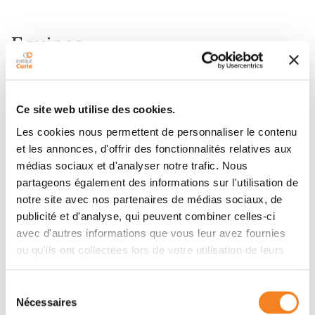
Equipes
Équipe
Ce site web utilise des cookies.
Mécanique et génétique du
développement embryonnaire et tumoral
Les cookies nous permettent de personnaliser le contenu
EMMANUEL FARGE
et les annonces, d'offrir des fonctionnalités relatives aux
médias sociaux et d'analyser notre trafic. Nous
partageons également des informations sur l'utilisation de
notre site avec nos partenaires de médias sociaux, de
publicité et d'analyse, qui peuvent combiner celles-ci
avec d'autres informations que vous leur avez fournies
ou qu'ils ont collectées lors de votre utilisation de leurs
services.
Membres
Sélection
Nécessaires
du