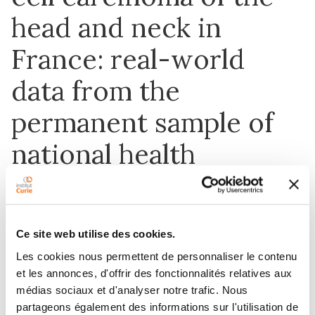
head and neck in
France: real-world
data from the
permanent sample of
national health
insurance beneficiaries
Ce site web utilise des cookies.
3 juil. 2019
Les cookies nous permettent de personnaliser le contenu
Journal of Medical Economics
et les annonces, d'offrir des fonctionnalités relatives aux
médias sociaux et d'analyser notre trafic. Nous
partageons également des informations sur l'utilisation de
DOI :
10.1080/13696998.2019.1594837