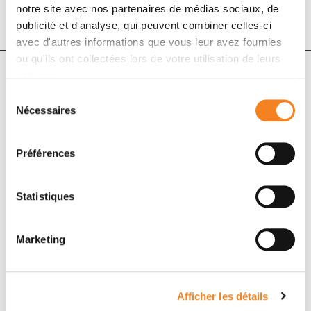
notre site avec nos partenaires de médias sociaux, de
publicité et d'analyse, qui peuvent combiner celles-ci
avec d'autres informations que vous leur avez fournies
ou qu'ils ont collectées lors de votre utilisation de leurs
services.
Auteurs
Sélection
Nécessaires
du
consentement
Antoine Lafuma, François-Emery Cotté, Christophe
Préférences
Le Tourneau, Corinne Emery, Anne-Françoise Gaudin,
Elodie Torreton, Julie Gourmelen, Julia Bonastre
Statistiques
Marketing
Afficher les détails