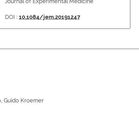
Journal of Experimental Medicine
DOI :
10.1084/jem.20191247
io, Guido Kroemer