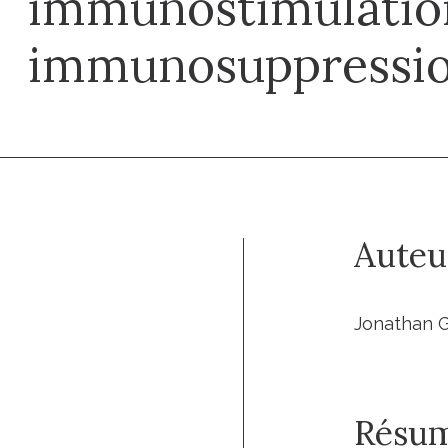
immunostimulatio
immunosuppressi
Auteu
Jonathan G.
Résu