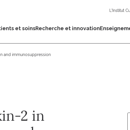
L'Institut C
ients et soins
Recherche et innovation
Enseignem
tion and immunosuppression
kin-2 in