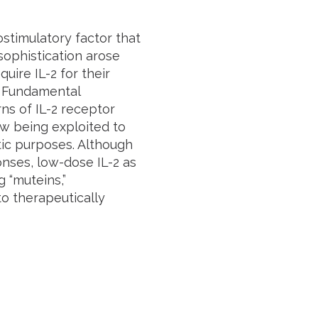
nostimulatory factor that
 sophistication arose
ire IL-2 for their
. Fundamental
ns of IL-2 receptor
w being exploited to
ic purposes. Although
onses, low-dose IL-2 as
g “muteins,”
o therapeutically