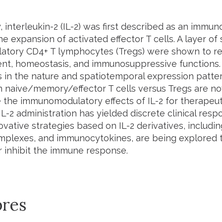
y, interleukin-2 (IL-2) was first described as an immu
e expansion of activated effector T cells. A layer of
atory CD4+ T lymphocytes (Tregs) were shown to requ
t, homeostasis, and immunosuppressive functions
ns in the nature and spatiotemporal expression patter
n naive/memory/effector T cells versus Tregs are no
 the immunomodulatory effects of IL-2 for therapeut
L-2 administration has yielded discrete clinical resp
ovative strategies based on IL-2 derivatives, includin
lexes, and immunocytokines, are being explored t
 inhibit the immune response.
res