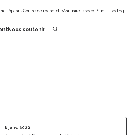
urie
Hôpitaux
Centre de recherche
Annuaire
Espace Patient
Loading...
Faire un don
ent
Nous soutenir
6 janv. 2020