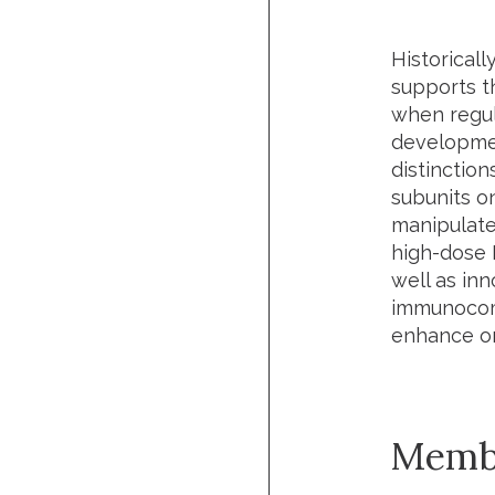
Historicall
supports th
when regul
developmen
distinctio
subunits o
manipulate
high-dose I
well as inn
immunocomp
enhance or
Memb