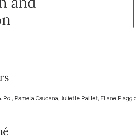
n and
on
rs
 Pol, Pamela Caudana, Juliette Paillet, Eliane Piagg
mé