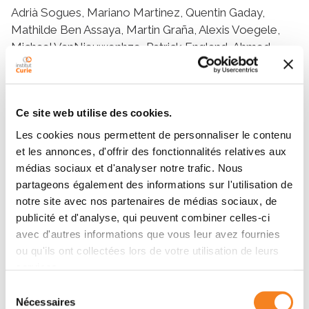
Adrià Sogues, Mariano Martinez, Quentin Gaday,
Mathilde Ben Assaya, Martin Graña, Alexis Voegele,
Michael VanNieuwenhze, Patrick England, Ahmed
Haouz, Alexandre Chenal, Sylvain Trépout, Rosario
Duran, Anne Marie Wehenkel, Pedro M. Alzari
Ce site web utilise des cookies.
Résumé
Les cookies nous permettent de personnaliser le contenu
et les annonces, d'offrir des fonctionnalités relatives aux
médias sociaux et d'analyser notre trafic. Nous
Abstract
partageons également des informations sur l'utilisation de
The mechanisms of Z-ring assembly and regulation in
notre site avec nos partenaires de médias sociaux, de
bacteria are poorly understood, particularly in non-
publicité et d'analyse, qui peuvent combiner celles-ci
model organisms.
Actinobacteria
, a large bacterial
avec d'autres informations que vous leur avez fournies
phylum that includes the pathogen
Mycobacterium
ou qu'ils ont collectées lors de votre utilisation de leurs
tuberculosis
, lack the canonical FtsZ-membrane
services.
anchors and Z-ring regulators described for
E. coli
.
Sélection
Here we investigate the physiological function of
Nécessaires
du