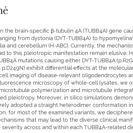
mé
in the brain-specific β-tubulin 4A (TUBB4A) gene ca
ranging from dystonia (DYT-TUBB4A) to hypomyelinat
lia and cerebellum (H-ABC). Currently, the mechani
ad to this pleiotropic manifestation remain elusive. 
UBB4A
mutations causing either DYT-TUBB4A (p.R2G
p.D249N) exhibit differential effects at the molecular
cell imaging of disease-relevant oligodendrocytes an
 fluorescence microscopy of whole-cell lysates, we 
microtubule polymerization and microtubule integratio
ed pleiotropy. Moreover, in silico simulations demon
rely adopted a straight heterodimer conformation in 
ion, for most of the examined variants, we deciphere
chanisms that may lead to the diverse clinical mani
severity across and within each TUBB4A-related di