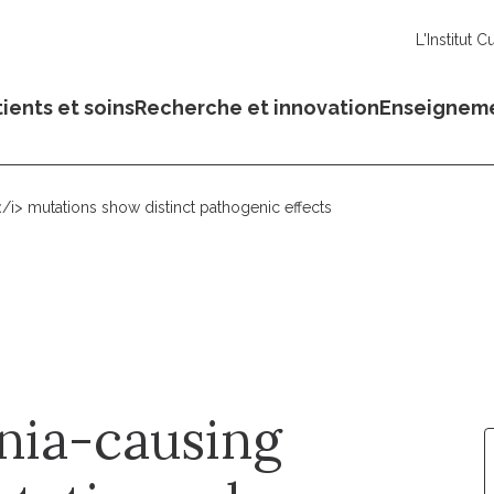
L'Institut C
ients et soins
Recherche et innovation
Enseignem
> mutations show distinct pathogenic effects
nia-causing