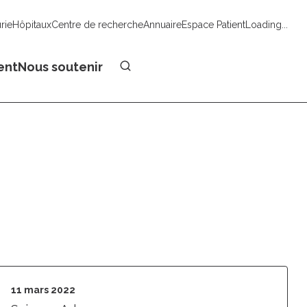
urie
Hôpitaux
Centre de recherche
Annuaire
Espace Patient
Loading...
Faire un don
ent
Nous soutenir
11 mars 2022