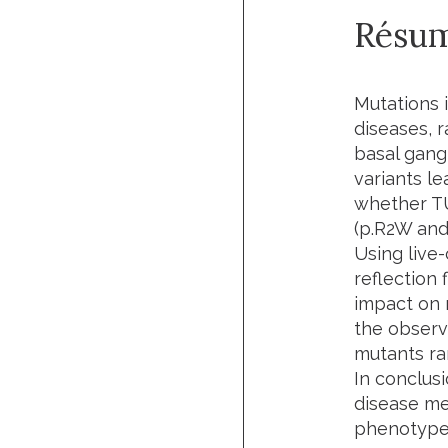
Résu
Mutations 
diseases, 
basal gang
variants le
whether
T
(p.R2W and 
Using live-
reflection
impact on 
the observ
mutants ra
In conclus
disease me
phenotype 