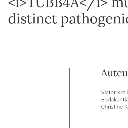
<i>TUBB4A</i> mu
distinct pathogeni
Auteu
Victor Kraj
Bodakuntla,
Christine K