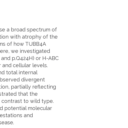
use a broad spectrum of
ion with atrophy of the
sms of how
TUBB4A
Here, we investigated
 and p.Q424H) or H-ABC
 and cellular levels.
d total internal
observed divergent
n, partially reflecting
strated that the
contrast to wild type.
d potential molecular
festations and
sease.