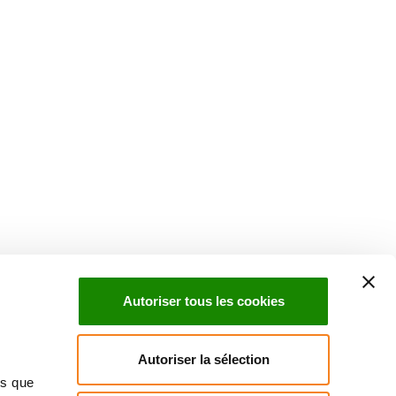
Suivez l'Institut Curie
 sociaux et en vous inscrivant à notre newsletter.
Autoriser tous les cookies
Inscrivez-vous à la newsletter
Autoriser la sélection
ns que