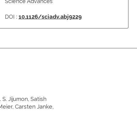
Science Advances
DOI :
10.1126/sciadv.abj9229
 S. Jijumon, Satish
Meier, Carsten Janke,