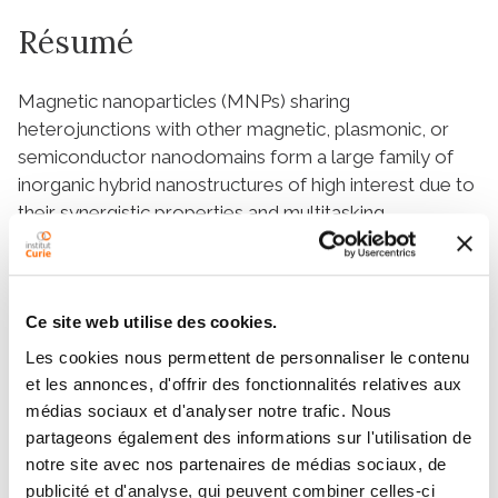
Résumé
Magnetic nanoparticles (MNPs) sharing
heterojunctions with other magnetic, plasmonic, or
semiconductor nanodomains form a large family of
inorganic hybrid nanostructures of high interest due to
their synergistic properties and multitasking
performance in highly demanding technological fields.
This chapter provides an updated review of the
strategies mostly used for the synthesis of
multifunctional bi-magnetic, magneto-plasmonic, and
Ce site web utilise des cookies.
magneto-semiconductor hybrid nanostructures and
Les cookies nous permettent de personnaliser le contenu
the advances they represent. In the subsequent
et les annonces, d'offrir des fonctionnalités relatives aux
sections, the most recent (mainly within the last five
médias sociaux et d'analyser notre trafic. Nous
years) and promising examples of the application of
partageons également des informations sur l'utilisation de
magnetic-based hybrid nanostructures are described
notre site avec nos partenaires de médias sociaux, de
and organized by their field of application, including
publicité et d'analyse, qui peuvent combiner celles-ci