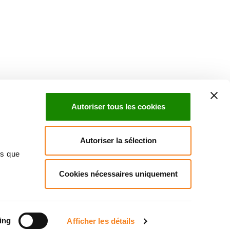
Suivez l'Institut Curie
 sociaux et en vous inscrivant à notre newsletter.
Autoriser tous les cookies
Inscrivez-vous à la newsletter
Autoriser la sélection
ns que
Cookies nécessaires uniquement
ndre
Annuaire
Actualités
Droits du patient
Presse
itique des données personnelles
Gestion des cookies
Signalement
ing
Afficher les détails