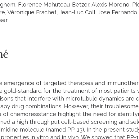
hem, Florence Mahuteau-Betzer, Alexis Moreno, Pie
e, Véronique Frachet, Jean-Luc Coll, Jose Fernando
ser
mé
he emergence of targeted therapies and immunothe
e gold-standard for the treatment of most patients w
isons that interfere with microtubule dynamics are
py drug combinations. However, their troublesome 
of chemoresistance highlight the need for identifyi
ed a high throughput cell-based screening and sel
imidine molecule (named PP-13). In the present study
 properties
in vitro
and
in vivo
. We showed that PP-1