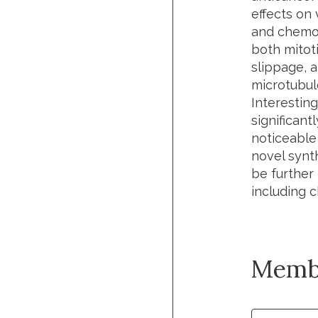
effects on 
and chemot
both mitoti
slippage, a
microtubule
Interestin
significan
noticeable
novel synth
be further
including 
Memb