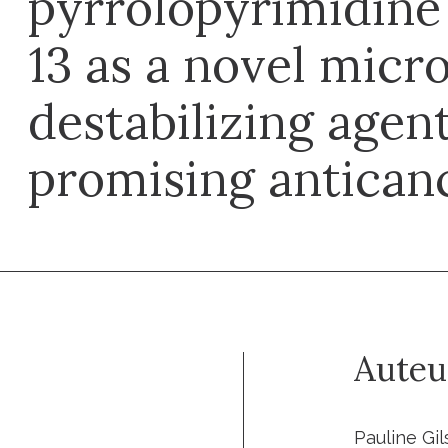
pyrrolopyrimidine 
13 as a novel micr
destabilizing agen
promising antican
Auteu
Pauline Gi