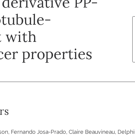
derivative PP-
otubule-
t with
cer properties
rs
lson, Fernando Josa-Prado, Claire Beauvineau, Delphi