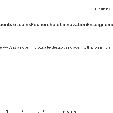
L'Institut C
ients et soins
Recherche et innovation
Enseignem
ive PP-13 as a novel microtubule-destabilizing agent with promising an