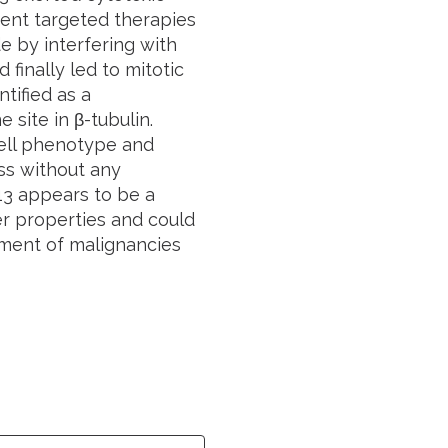
rrent targeted therapies
e by interfering with
finally led to mitotic
tified as a
 site in β-tubulin.
cell phenotype and
ss without any
-13 appears to be a
er properties and could
ement of malignancies