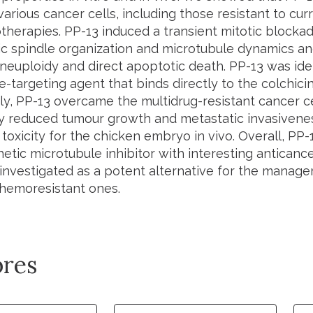
various cancer cells, including those resistant to cu
herapies. PP-13 induced a transient mitotic blockad
c spindle organization and microtubule dynamics and 
neuploidy and direct apoptotic death. PP-13 was iden
-targeting agent that binds directly to the colchicine
gly, PP-13 overcame the multidrug-resistant cancer 
tly reduced tumour growth and metastatic invasivene
 toxicity for the chicken embryo
in vivo
. Overall, PP
etic microtubule inhibitor with interesting anticanc
 investigated as a potent alternative for the manag
chemoresistant ones.
res