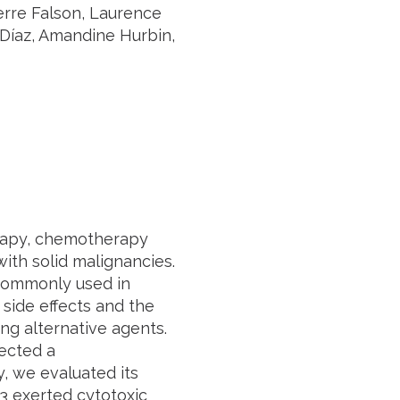
rre Falson, Laurence
 Díaz, Amandine Hurbin,
rapy, chemotherapy
ith solid malignancies.
 commonly used in
side effects and the
ng alternative agents.
ected a
, we evaluated its
3 exerted cytotoxic