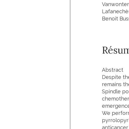
Vanwonterg
Lafanechèr
Benoit Bus
Résu
Abstract
Despite t
remains th
Spindle po
chemothera
emergence 
We perform
pyrrolopyr
anticancer