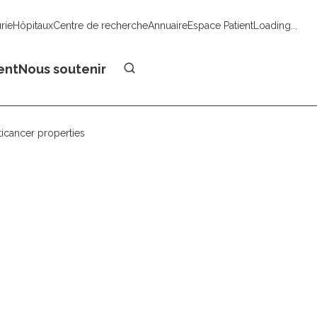
urie
Hôpitaux
Centre de recherche
Annuaire
Espace Patient
Loading...
Faire un don
ent
Nous soutenir
ticancer properties