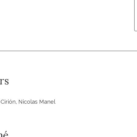
rs
-Cirión, Nicolas Manel
mé