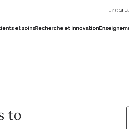
L'Institut C
ients et soins
Recherche et innovation
Enseignem
 to