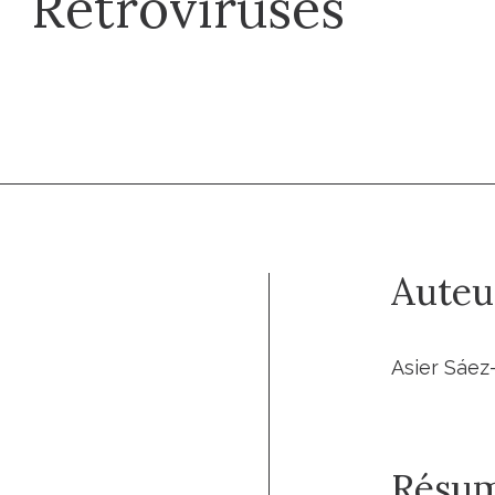
Retroviruses
Auteu
Asier Sáez
Résu