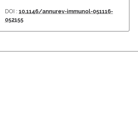
DOI :
10.1146/annurev-immunol-051116-
052155