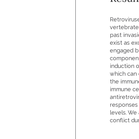
Retrovirus
vertebrate
past invas
exist as e
engaged by
components
induction o
which can 
the immune 
immune cel
antiretrov
responses 
levels. We
conflict d