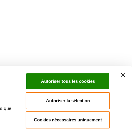
Suivez l'Institut Curie
 sociaux et en vous inscrivant à notre newsletter.
Autoriser tous les cookies
Inscrivez-vous à la newsletter
Autoriser la sélection
ns que
Cookies nécessaires uniquement
ndre
Annuaire
Actualités
Droits du patient
Presse