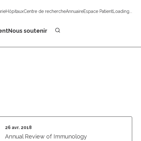
urie
Hôpitaux
Centre de recherche
Annuaire
Espace Patient
Loading...
Faire un don
ent
Nous soutenir
26 avr. 2018
Annual Review of Immunology