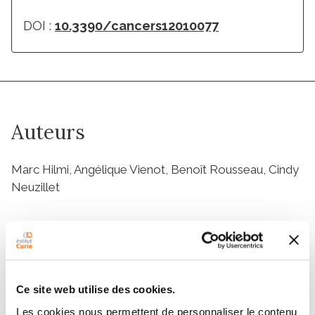
DOI :
10.3390/cancers12010077
Auteurs
Marc Hilmi, Angélique Vienot, Benoît Rousseau, Cindy
Neuzillet
Résumé
Hepatocellular carcinoma (HCC) and biliary tract
Ce site web utilise des cookies.
cancers (BTC) display a poor prognosis with 5-year
Les cookies nous permettent de personnaliser le contenu