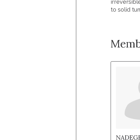
irreversib
to solid tu
Memb
NADEG