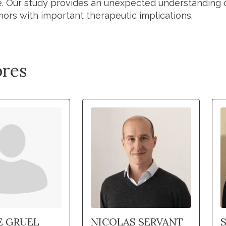
le. Our study provides an unexpected understanding 
mors with important therapeutic implications.
res
E GRUEL
NICOLAS SERVANT
S