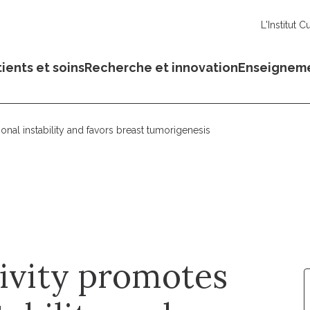
L'Institut C
ients et soins
Recherche et innovation
Enseignem
onal instability and favors breast tumorigenesis
ivity promotes