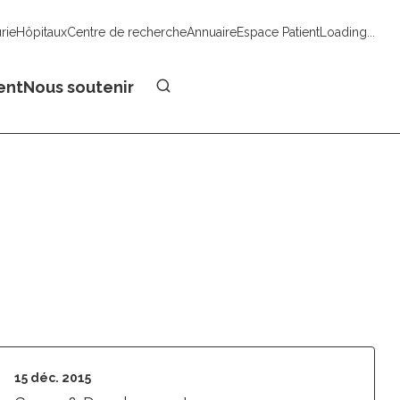
urie
Hôpitaux
Centre de recherche
Annuaire
Espace Patient
Loading...
Faire un don
ent
Nous soutenir
15 déc. 2015