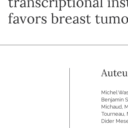
transcriptional ins
favors breast tumo
Auteu
Michel Wass
Benjamin S
Michaud, M
Tourneau, 
Dider Mese