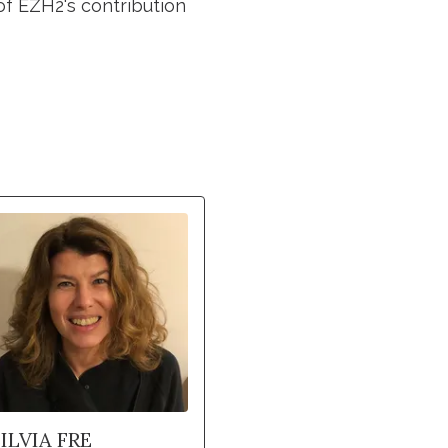
of EZH2's contribution
ILVIA FRE