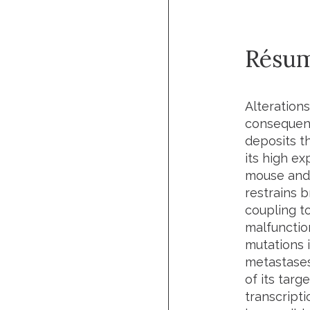
Résu
Alterations
consequenc
deposits t
its high ex
mouse and 
restrains 
coupling t
malfunctio
mutations 
metastases
of its targ
transcript