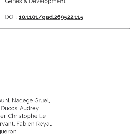
Genes & Development
DOI :
10.1101/gad.269522.115
ouni, Nadege Gruel,
d Ducos, Audrey
er, Christophe Le
rvant, Fabien Reyal,
gueron