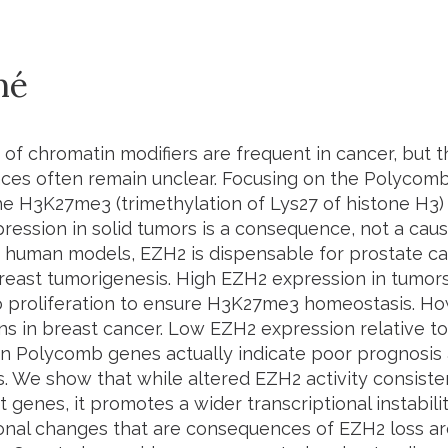
mé
 of chromatin modifiers are frequent in cancer, but t
es often remain unclear. Focusing on the Polycomb
he H3K27me3 (trimethylation of Lys27 of histone H3
pression in solid tumors is a consequence, not a caus
human models, EZH2 is dispensable for prostate 
breast tumorigenesis. High EZH2 expression in tumors 
o proliferation to ensure H3K27me3 homeostasis. Ho
ns in breast cancer. Low EZH2 expression relative to
in Polycomb genes actually indicate poor prognosis 
. We show that while altered EZH2 activity consiste
et genes, it promotes a wider transcriptional instabili
ional changes that are consequences of EZH2 loss a