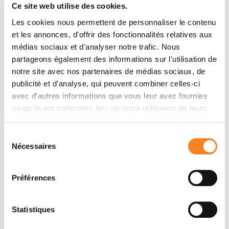
Ce site web utilise des cookies.
Les cookies nous permettent de personnaliser le contenu
Membres
et les annonces, d'offrir des fonctionnalités relatives aux
médias sociaux et d'analyser notre trafic. Nous
partageons également des informations sur l'utilisation de
notre site avec nos partenaires de médias sociaux, de
publicité et d'analyse, qui peuvent combiner celles-ci
avec d'autres informations que vous leur avez fournies
ou qu'ils ont collectées lors de votre utilisation de leurs
services.
Sélection
Nécessaires
du
consentement
LUDGER
MARIA DA
JOHANNES
GRACA
Préférences
BENEDETTI
Directeur de recherche
RAPOSO
Inserm
Statistiques
Directeur de recherche
CNRS