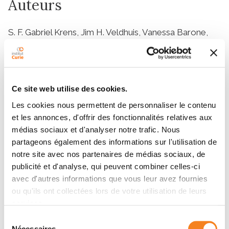
Auteurs
S. F. Gabriel Krens, Jim H. Veldhuis, Vanessa Barone,
Daniel Čapek, Jean-Léon Maître, G. Wayne Brodland,
Carl-Philipp Heisenberg
Ce site web utilise des cookies.
Résumé
Les cookies nous permettent de personnaliser le contenu
et les annonces, d'offrir des fonctionnalités relatives aux
The segregation of different cell types into distinct
médias sociaux et d'analyser notre trafic. Nous
tissues is a fundamental process in metazoan
partageons également des informations sur l'utilisation de
development. Differences in cell adhesion and cortex
notre site avec nos partenaires de médias sociaux, de
tension are commonly thought to drive cell sorting by
publicité et d'analyse, qui peuvent combiner celles-ci
regulating tissue surface tension (TST). However, the
avec d'autres informations que vous leur avez fournies
ou qu'ils ont collectées lors de votre utilisation de leurs
role that differential TST plays in cell segregation
services.
within the developing embryo is as yet unclear. Here,
we have analyzed the role of differential TST for
Sélection
Nécessaires