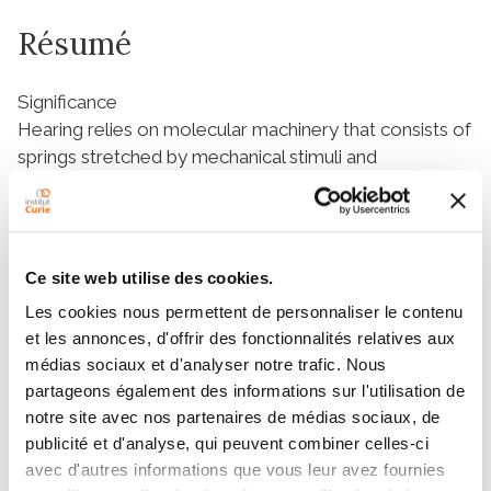
Résumé
Significance
Hearing relies on molecular machinery that consists of
springs stretched by mechanical stimuli and
mechanosensitive ion channels responding to the
generated tension. Reproducing the experimental
data theoretically without requiring unrealistically large
conformational changes of the channels has been a
Ce site web utilise des cookies.
longstanding hurdle. Here, we propose and develop a
Les cookies nous permettent de personnaliser le contenu
model with two mobile channels per spring, coupled
et les annonces, d'offrir des fonctionnalités relatives aux
by elastic forces within the membrane. The relative
médias sociaux et d'analyser notre trafic. Nous
motion of the channels following their cooperative
partageons également des informations sur l'utilisation de
opening and closing produces the required change in
notre site avec nos partenaires de médias sociaux, de
spring extension. This study lies at the interface
publicité et d'analyse, qui peuvent combiner celles-ci
between the fields of membrane mechanics and
avec d'autres informations que vous leur avez fournies
mechanotransduction in the inner ear. It describes a