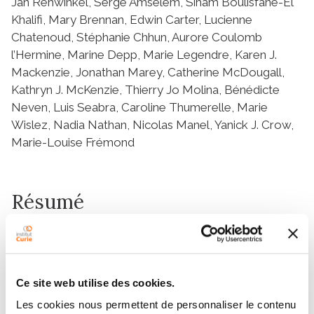
Jan Rehwinkel, Serge Amselem, Siham Boulisfane-El
Khalifi, Mary Brennan, Edwin Carter, Lucienne
Chatenoud, Stéphanie Chhun, Aurore Coulomb
l’Hermine, Marine Depp, Marie Legendre, Karen J.
Mackenzie, Jonathan Marey, Catherine McDougall,
Kathryn J. McKenzie, Thierry Jo Molina, Bénédicte
Neven, Luis Seabra, Caroline Thumerelle, Marie
Wislez, Nadia Nathan, Nicolas Manel, Yanick J. Crow,
Marie-Louise Frémond
Résumé
Heterozygous missense mutations in coatomer
protein subunit α, COPA, cause a syndrome
overlapping clinically with type I IFN-mediated
Ce site web utilise des cookies.
disease due to gain-of-function in STING, a key
Les cookies nous permettent de personnaliser le contenu
adaptor of IFN signaling. Recently, increased levels of