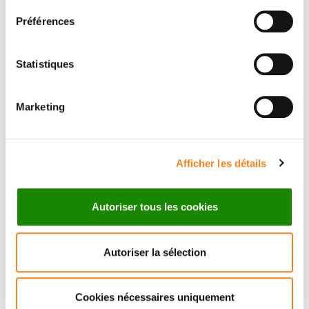
Préférences
Statistiques
Marketing
RAPHAEL
SEBASTIAN
RODRIGUEZ
MULLER
Afficher les détails
Directeur de recherche
Chargé de recherche
CNRS
Inserm
Autoriser tous les cookies
Autoriser la sélection
Cookies nécessaires uniquement