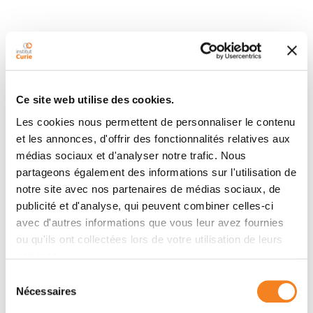
Equipes
Équipe
Ce site web utilise des cookies.
Biomédecine
Les cookies nous permettent de personnaliser le contenu
RAPHAEL RODRIGUEZ
et les annonces, d'offrir des fonctionnalités relatives aux
médias sociaux et d'analyser notre trafic. Nous
partageons également des informations sur l'utilisation de
notre site avec nos partenaires de médias sociaux, de
publicité et d'analyse, qui peuvent combiner celles-ci
avec d'autres informations que vous leur avez fournies
ou qu'ils ont collectées lors de votre utilisation de leurs
services.
Membres
Sélection
Nécessaires
du
consentement