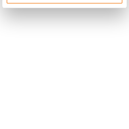
Suivez l'Institut Curie
Retrouvez notre actualité sur les réseaux
sociaux et en vous inscrivant à notre newsletter.
Inscrivez-vous à la newsletter