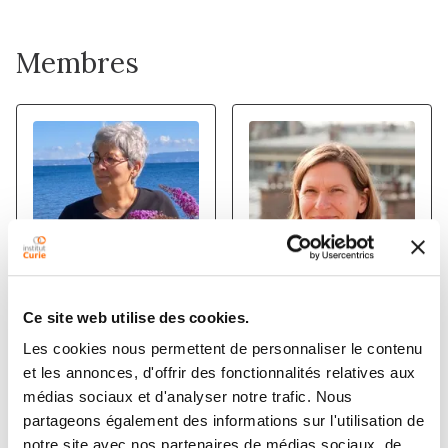
Membres
PATRICIA
DAMARYS
Ce site web utilise des cookies.
DUCHAMBON
LOEW
Les cookies nous permettent de personnaliser le contenu
Ingénieur d'études
et les annonces, d'offrir des fonctionnalités relatives aux
Inserm
médias sociaux et d'analyser notre trafic. Nous
partageons également des informations sur l'utilisation de
notre site avec nos partenaires de médias sociaux, de