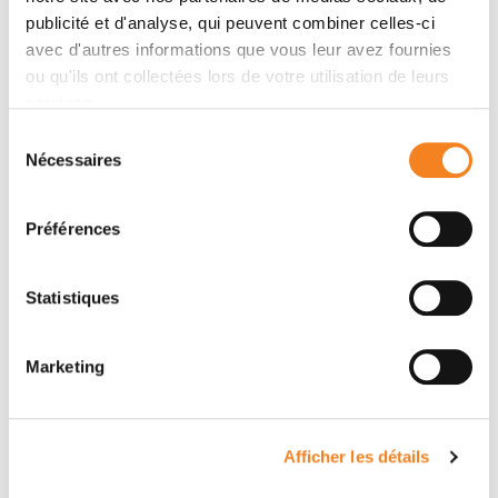
publicité et d'analyse, qui peuvent combiner celles-ci
avec d'autres informations que vous leur avez fournies
ou qu'ils ont collectées lors de votre utilisation de leurs
services.
Sélection
Nécessaires
du
consentement
Préférences
MARIE-PAULE
VANESSA
TEULADE-
MASSON
Statistiques
FICHOU
Ingénieur d'études
Marketing
Afficher les détails