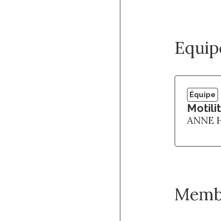
Equip
Équipe
Motili
ANNE 
Memb