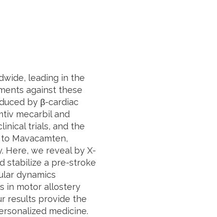
wide, leading in the
tments against these
oduced by β-cardiac
mtiv mecarbil and
ical trials, and the
t to Mavacamten,
y. Here, we reveal by X-
 stabilize a pre-stroke
cular dynamics
s in motor allostery
r results provide the
ersonalized medicine.