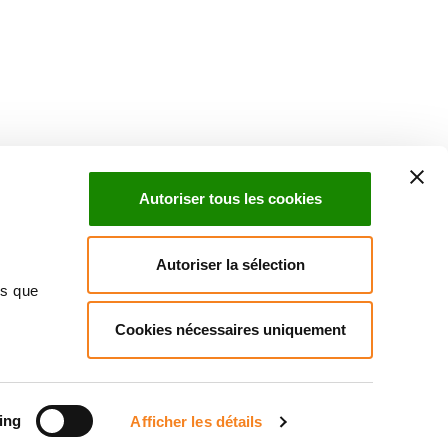
Suivez l'Institut Curie
 sociaux et en vous inscrivant à notre newsletter.
Autoriser tous les cookies
Inscrivez-vous à la newsletter
Autoriser la sélection
ns que
Cookies nécessaires uniquement
ndre
Annuaire
Actualités
Droits du patient
Presse
itique des données personnelles
Gestion des cookies
Signalement
ing
Afficher les détails