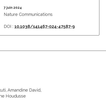
7 juin 2024
Nature Communications
DOI :
10.1038/s41467-024-47587-9
kuti, Amandine David,
nne Houdusse