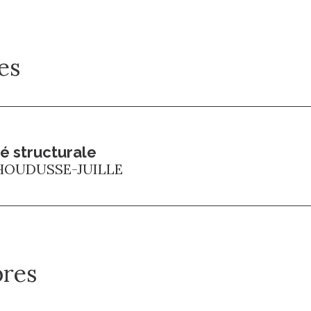
es
té structurale
HOUDUSSE-JUILLE
res