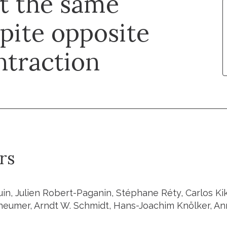
t the same
pite opposite
ntraction
rs
uin, Julien Robert-Paganin, Stéphane Réty, Carlos Ki
heumer, Arndt W. Schmidt, Hans-Joachim Knölker, A