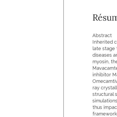
Résu
Abstract
Inherited 
late stage
diseases a
myosin, th
Mavacamten
inhibitor 
Omecamtiv m
ray crysta
structural 
simulation
thus impac
framework 