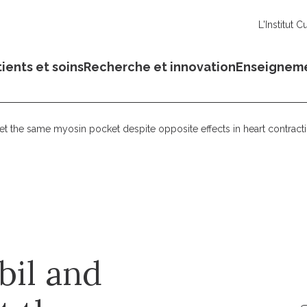
L'Institut C
ients et soins
Recherche et innovation
Enseignem
 the same myosin pocket despite opposite effects in heart contract
il and