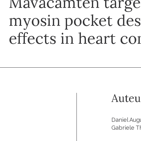
Mavacamten targe
myosin pocket des
effects in heart co
Auteu
Daniel Aug
Gabriele T