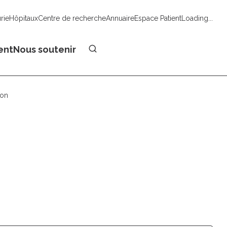
urie
Hôpitaux
Centre de recherche
Annuaire
Espace Patient
Loading...
Faire un don
ent
Nous soutenir
ion