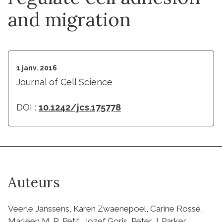
and migration
1 janv. 2016
Journal of Cell Science
DOI :
10.1242/jcs.175778
Auteurs
Veerle Janssens, Karen Zwaenepoel, Carine Rossé,
Marleen M. R. Petit, Jozef Goris, Peter J. Parker