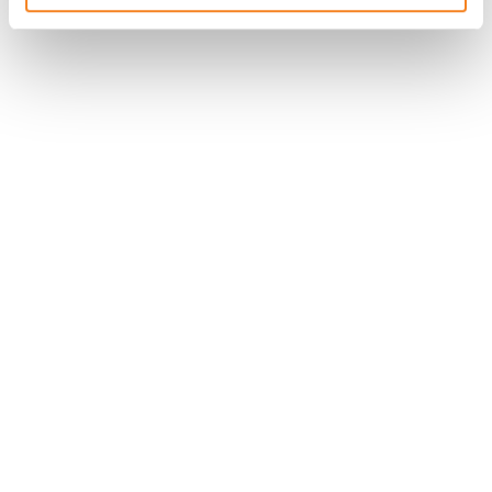
Suivez l'Institut Curie
Retrouvez notre actualité sur les réseaux
sociaux et en vous inscrivant à notre newsletter.
Inscrivez-vous à la newsletter