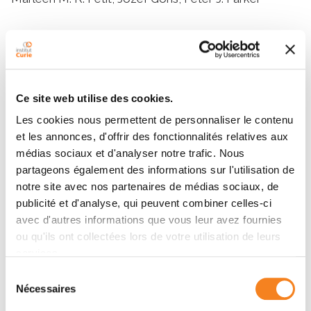
Résumé
Here we identify the LIM-protein Lipoma Preferred
Ce site web utilise des cookies.
Partner (LPP) as a novel binding partner of a specific
Les cookies nous permettent de personnaliser le contenu
Protein Phosphatase 2A (PP2A) heterotrimer
et les annonces, d'offrir des fonctionnalités relatives aux
characterised by the regulatory PR130/B”α1 subunit.
médias sociaux et d'analyser notre trafic. Nous
PR130 interacts with the LIM-domains of LPP via a
partageons également des informations sur l'utilisation de
conserved zinc finger-like motif in its differentially
notre site avec nos partenaires de médias sociaux, de
spliced N-terminus. Isolated LPP-associated PP2A
publicité et d'analyse, qui peuvent combiner celles-ci
complexes are catalytically active. PR130 co-localises
avec d'autres informations que vous leur avez fournies
with LPP at multiple locations within cells, including
ou qu'ils ont collectées lors de votre utilisation de leurs
focal contacts, but is specifically excluded from
services.
mature focal adhesions, where LPP is still present. An
Sélection
LPP-PR130 fusion protein only localises to focal
Nécessaires
du
adhesions upon deletion of the PR130 PP2A/C-
consentement