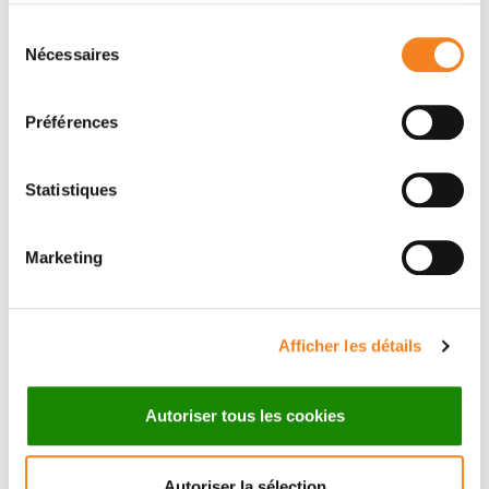
Sélection
Nécessaires
du
consentement
Membres
Préférences
Statistiques
Marketing
Afficher les détails
FANNY
IRENE BUVAT
ORLHAC
Directeur de recherche
Autoriser tous les cookies
CNRS
Chargé de recherche
Inserm
Autoriser la sélection