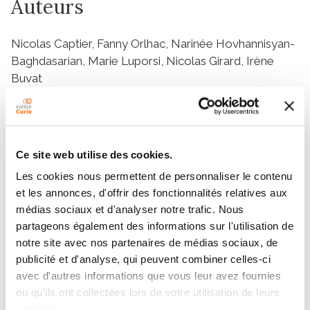
Auteurs
Nicolas Captier, Fanny Orlhac, Narinée Hovhannisyan-
Baghdasarian, Marie Luporsi, Nicolas Girard, Irène
Buvat
Equipes
Ce site web utilise des cookies.
Les cookies nous permettent de personnaliser le contenu
Équipe
et les annonces, d'offrir des fonctionnalités relatives aux
Radiomique intégrative pour la médecine
médias sociaux et d'analyser notre trafic. Nous
de précision (RADIOME)
partageons également des informations sur l'utilisation de
FANNY ORLHAC
notre site avec nos partenaires de médias sociaux, de
publicité et d'analyse, qui peuvent combiner celles-ci
avec d'autres informations que vous leur avez fournies
ou qu'ils ont collectées lors de votre utilisation de leurs
services.