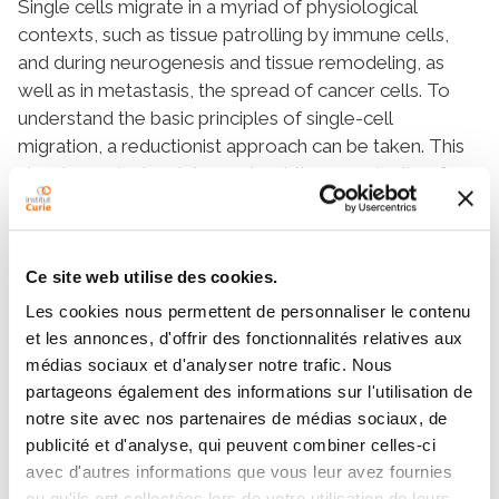
Single cells migrate in a myriad of physiological
contexts, such as tissue patrolling by immune cells,
and during neurogenesis and tissue remodeling, as
well as in metastasis, the spread of cancer cells. To
understand the basic principles of single-cell
migration, a reductionist approach can be taken. This
aims to control and deconstruct the complexity of
different cellular microenvironments into simpler
elementary constrains that can be recombined
together. This approach is the cell microenvironment
Ce site web utilise des cookies.
equivalent of in vitro reconstituted systems that
combine elementary molecular players to understand
Les cookies nous permettent de personnaliser le contenu
et les annonces, d'offrir des fonctionnalités relatives aux
cellular functions. In this Cell Science at a Glance
médias sociaux et d'analyser notre trafic. Nous
article and accompanying poster, we present selected
partageons également des informations sur l'utilisation de
experimental setups that mimic different events that
notre site avec nos partenaires de médias sociaux, de
cells undergo during migration in vivo. These include
publicité et d'analyse, qui peuvent combiner celles-ci
polydimethylsiloxane (PDMS) devices to deform
avec d'autres informations que vous leur avez fournies
whole cells or organelles, micro patterning, nano-
ou qu'ils ont collectées lors de votre utilisation de leurs