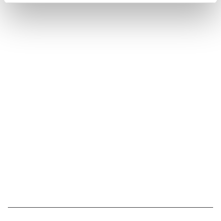
Suivez l'Institut Curie
Retrouvez notre actualité sur les réseaux
sociaux et en vous inscrivant à notre newsletter.
Inscrivez-vous à la newsletter