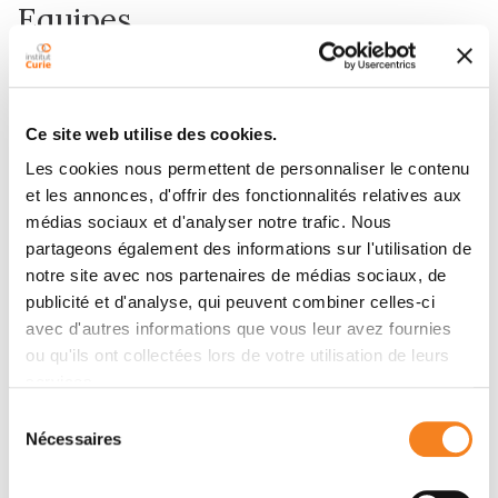
Equipes
Équipe
Biomédecine
Ce site web utilise des cookies.
RAPHAEL RODRIGUEZ
Les cookies nous permettent de personnaliser le contenu
et les annonces, d'offrir des fonctionnalités relatives aux
médias sociaux et d'analyser notre trafic. Nous
partageons également des informations sur l'utilisation de
notre site avec nos partenaires de médias sociaux, de
publicité et d'analyse, qui peuvent combiner celles-ci
avec d'autres informations que vous leur avez fournies
ou qu'ils ont collectées lors de votre utilisation de leurs
Membres
services.
Sélection
Nécessaires
du
consentement