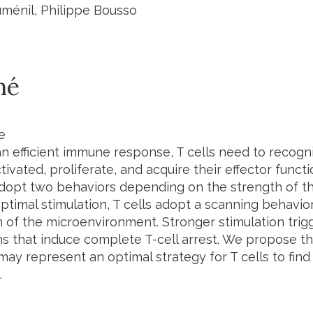
énil, Philippe Bousso
mé
e
n efficient immune response, T cells need to recogni
vated, proliferate, and acquire their effector funct
adopt two behaviors depending on the strength of th
timal stimulation, T cells adopt a scanning behavio
 of the microenvironment. Stronger stimulation trigg
 that induce complete T-cell arrest. We propose tha
ay represent an optimal strategy for T cells to find
.