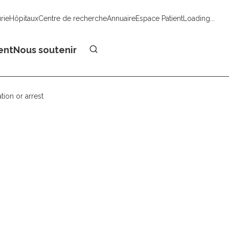
urie
Hôpitaux
Centre de recherche
Annuaire
Espace Patient
Loading...
Faire un don
ent
Nous soutenir
ion or arrest