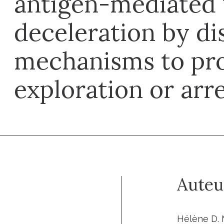
antigen-mediated 
deceleration by di
mechanisms to pr
exploration or arr
Auteu
Hélène D. 