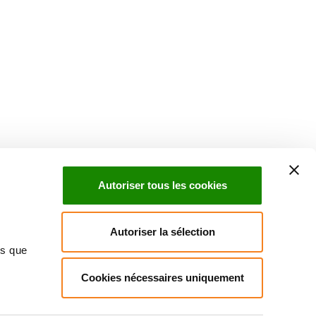
Suivez l'Institut Curie
 sociaux et en vous inscrivant à notre newsletter.
Autoriser tous les cookies
Inscrivez-vous à la newsletter
Autoriser la sélection
ns que
Cookies nécessaires uniquement
ndre
Annuaire
Actualités
Droits du patient
Presse