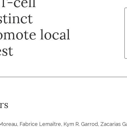
T-cell
stinct
omote local
est
rs
Moreau, Fabrice Lemaître, Kym R. Garrod, Zacarias G