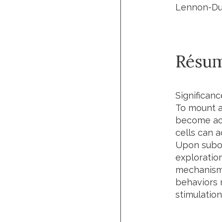
Lennon-Dum
Résu
Significanc
To mount a
become acti
cells can 
Upon subop
exploration
mechanisms
behaviors m
stimulation