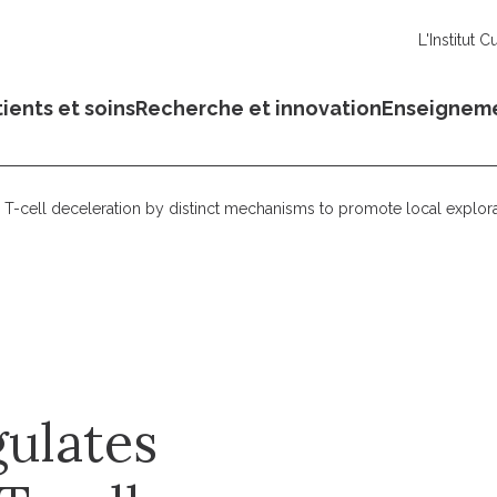
L'Institut C
ients et soins
Recherche et innovation
Enseignem
 T-cell deceleration by distinct mechanisms to promote local explorat
gulates