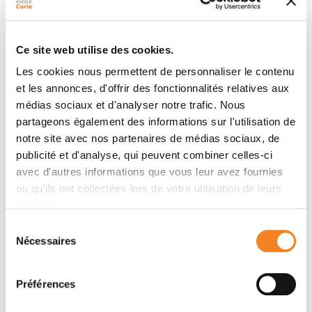
To effectively navigate complex tissue
microenvironments, immune cells sense molecular
Ce site web utilise des cookies.
concentration gradients using G-protein coupled
Les cookies nous permettent de personnaliser le contenu
receptors. However, due to the complexity of
et les annonces, d'offrir des fonctionnalités relatives aux
receptor activity, and the multimodal nature of
médias sociaux et d'analyser notre trafic. Nous
chemokine gradients
in vivo
, chemokine receptor
partageons également des informations sur l'utilisation de
activity
in situ
is poorly understood. To address this
notre site avec nos partenaires de médias sociaux, de
issue, we apply a modelling and simulation approach
publicité et d'analyse, qui peuvent combiner celles-ci
that permits analysis of the spatiotemporal dynamics
avec d'autres informations que vous leur avez fournies
of CXCR5 expression within an
in silico
B-follicle with
ou qu'ils ont collectées lors de votre utilisation de leurs
single-cell resolution. Using this approach, we show
services.
that that
in silico
B-cell scanning is robust to changes in
Sélection
receptor numbers and changes in individual kinetic
Nécessaires
du
rates of receptor activity, but sensitive to global
consentement
perturbations where multiple parameters are altered
Préférences
simultaneously. Through multi-objective optimization
analysis we find that the rapid modulation of CXCR5