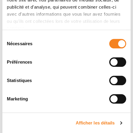
publicité et d'analyse, qui peuvent combiner celles-ci
avec d'autres informations que vous leur avez fournies
ou qu'ils ont collectées lors de votre utilisation de leurs
services.
Sélection
Nécessaires
du
consentement
Préférences
L’Institut Curie, 1er centre de
Statistiques
lutte contre le cancer en
Marketing
France
Découvrir l'Institut Curie
Afficher les détails