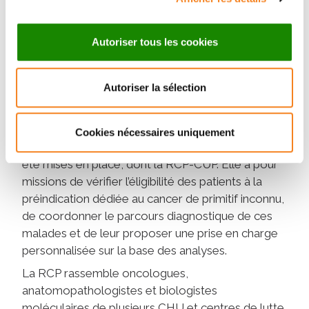
La réunion de concertation pluridisciplinaire
dédiée aux cancers de primitif inconnu (RCP-CUP)
a été lancée en 2020, en parallèle du plan France
Autoriser tous les cookies
médecine génomique 2025 . Ce programme vise
à démocratiser l’accès au séquençage
Autoriser la sélection
moléculaire de maladies. En cancérologie, il
concerne les cancers métastatiques, les cancers
rares, et les cancers de primitif inconnu.
Cookies nécessaires uniquement
Dans ce cadre, des concertations d’experts ont
été mises en place, dont la RCP-CUP. Elle a pour
missions de vérifier l’éligibilité des patients à la
préindication dédiée au cancer de primitif inconnu,
de coordonner le parcours diagnostique de ces
malades et de leur proposer une prise en charge
personnalisée sur la base des analyses.
La RCP rassemble oncologues,
anatomopathologistes et biologistes
moléculaires de plusieurs CHU et centres de lutte