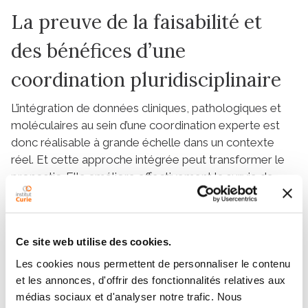
La preuve de la faisabilité et
des bénéfices d’une
coordination pluridisciplinaire
L’intégration de données cliniques, pathologiques et
moléculaires au sein d’une coordination experte est
donc réalisable à grande échelle dans un contexte
réel. Et cette approche intégrée peut transformer le
pronostic. Elle améliore effectivement la survie de
nombreux patients atteints de cancer de primitif
inconnu. Ce résultat confirme les avantages d’une RCP
nationale et des centres de référence dédiés pour la
Ce site web utilise des cookies.
prise en charge de ces malades.
« Cette étude gagne
à être complétée. Elle confirme l’impact d’une
Les cookies nous permettent de personnaliser le contenu
expertise concertée sur l’amélioration de durée de
et les annonces, d'offrir des fonctionnalités relatives aux
vie des patients, mais elle reste rétrospective, et a
médias sociaux et d'analyser notre trafic. Nous