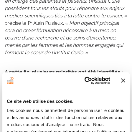
en charge des patientes et patients, l’Institut Curie
possèdent tous les atouts pour répondre aux enjeux
médico-scientifiques liés à la lutte contre le cancer, »
précise le Pr Alain Puisieux.
« Mon objectif principal
sera de créer l’émulation nécessaire à la mise en
œuvre d’une recherche et de soins d’excellence,
menés par les femmes et les hommes engagés qui
forment le cœur de l’Institut Curie. »
A cette fin, plusieurs priorités ont été identifiés :
Développer le continuum recherche-soin
qui
crée un écosystème exceptionnel au service de
l’amélioration des connaissances et de la lutte
Ce site web utilise des cookies.
contre le cancer. Véritable marque de fabrique de
Les cookies nous permettent de personnaliser le contenu
l’Institut Curie depuis sa fondation par Marie Curie,
et les annonces, d'offrir des fonctionnalités relatives aux
il est un gage d’excellence pour tous les
médias sociaux et d'analyser notre trafic. Nous
chercheurs, médecins et soignants, et l’assurance
partageons également des informations sur l'utilisation de