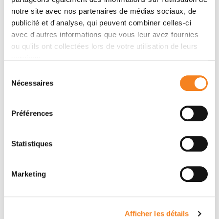
d’une prise en charge de très haute qualité pour
notre site avec nos partenaires de médias sociaux, de
tous les malades atteints de cancer.
publicité et d'analyse, qui peuvent combiner celles-ci
avec d'autres informations que vous leur avez fournies
ou qu'ils ont collectées lors de votre utilisation de leurs
Mettre en place une politique forte
services.
d’attractivité et de fidélisation
des
Sélection
collaborateurs du Centre de recherche, de
Nécessaires
du
l’Ensemble hospitalier et du Siège. Le projet social
consentement
de Curie 2030, en étroite relation avec la
Préférences
démarche de responsabilité sociétale des
entreprises (RSE), est au cœur de cette politique.
L'objectif est ici d'assurer un environnement de
Statistiques
travail épanouissant et stimulant, apte à
promouvoir la qualité et le bien-être au sein de
Marketing
l’Institut.
Renforcer le rayonnement de l’Institut Curie
Afficher les détails