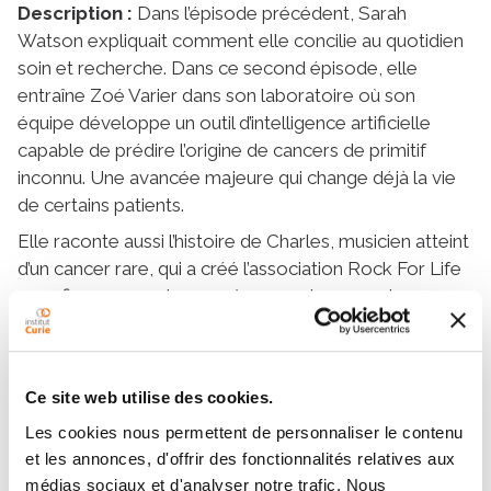
Description :
Dans l’épisode précédent, Sarah
Watson expliquait comment elle concilie au quotidien
soin et recherche. Dans ce second épisode, elle
entraîne Zoé Varier dans son laboratoire où son
équipe développe un outil d’intelligence artificielle
capable de prédire l’origine de cancers de primitif
inconnu. Une avancée majeure qui change déjà la vie
de certains patients.
Elle raconte aussi l’histoire de Charles, musicien atteint
d’un cancer rare, qui a créé l’association Rock For Life
pour financer ses travaux à coups de concerts
caritatifs. L’occasion d’évoquer la difficulté de trouver
des financements pour ces cancers oubliés.
Malgré de nombreux prix, Sarah Watson confie son
Ce site web utilise des cookies.
malaise face aux récompenses et son sentiment
Les cookies nous permettent de personnaliser le contenu
persistant d’imposture. Pour elle, l’essentiel est ailleurs :
et les annonces, d'offrir des fonctionnalités relatives aux
dans la recherche qui avance, dans la reconnaissance
médias sociaux et d'analyser notre trafic. Nous