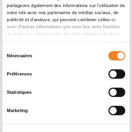
des patients, dans la course à pied qui lui permet de
partageons également des informations sur l'utilisation de
tenir le rythme.
notre site avec nos partenaires de médias sociaux, de
publicité et d'analyse, qui peuvent combiner celles-ci
avec d'autres informations que vous leur avez fournies
ou qu'ils ont collectées lors de votre utilisation de leurs
services.
Sélection
Nécessaires
du
consentement
Préférences
Crédits :
Statistiques
Ecriture et interview : Zoé Varier
Réalisation : Claudine Ghebaur
Marketing
Mix : Benjamin Touron
Musique originale : Alice-Anne Brassac