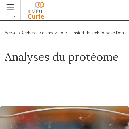
Faire un don
Menu
Accueil
>
Recherche et innovation
>
Transfert de technologie
>
Domain
Analyses du protéome
Contact