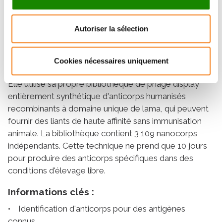
anticorps recombinants
Autoriser la sélection
CurieCoreTech – Anticorps
La plateforme
Recombinants
de l’Institut Curie peut identifier des
fragments d'anticorps in vitro en imitant les stratégies
Cookies nécessaires uniquement
de sélection et d'amplification du système immunitaire.
Elle utilise sa propre bibliothèque de phage display
entièrement synthétique d'anticorps humanisés
recombinants à domaine unique de lama, qui peuvent
fournir des liants de haute affinité sans immunisation
animale. La bibliothèque contient 3 109 nanocorps
indépendants. Cette technique ne prend que 10 jours
pour produire des anticorps spécifiques dans des
conditions d'élevage libre.
Informations clés :
• Identification d'anticorps pour des antigènes
connus