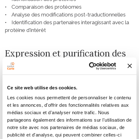
• Comparaison des protéomes
• Analyse des modifications post-traductionnelles
• Identification des partenaires interagissant avec la
protéine d'intérêt
Expression et purification des
protéines
CurieCoreTech – Protéines
La plateforme
Recombinantes
de l’Institut Curie constitue un
Ce site web utilise des cookies.
service et une ressource essentiels pour surmonter le
Les cookies nous permettent de personnaliser le contenu
principal goulot d'étranglement dans l'expression et la
et les annonces, d'offrir des fonctionnalités relatives aux
purification des protéines recombinantes. La
médias sociaux et d'analyser notre trafic. Nous
plateforme fournit principalement des conseils et un
partageons également des informations sur l'utilisation de
soutien actif aux entreprises qui produisent des
notre site avec nos partenaires de médias sociaux, de
protéines recombinantes à l'aide de systèmes
publicité et d'analyse, qui peuvent combiner celles-ci