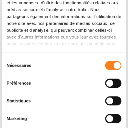
et les annonces, d'offrir des fonctionnalités relatives aux
« J’ai été diagnostiquée
médias sociaux et d'analyser notre trafic. Nous
d’un cancer du sein et
partageons également des informations sur l'utilisation de
prise en charge à
notre site avec nos partenaires de médias sociaux, de
publicité et d'analyse, qui peuvent combiner celles-ci
l’Institut Curie. Il existe
avec d'autres informations que vous leur avez fournies
de nombreuses
ou qu'ils ont collectées lors de votre utilisation de leurs
solutions pour mieux
services.
Sélection
supporter les
Nécessaires
du
traitements et éviter la
consentement
récidive. »
Préférences
Corinne,
soignée à l'Institut Curie
pour un cancer du sein
Statistiques
Découvrir son témoignage
Marketing