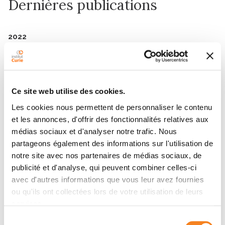
Dernières publications
2022
Mechano-biochemical marine stimulation of
inversion, gastrulation, and endomesoderm
specification in multicellular Eukaryota
Frontiers in Cell and Developmental Biology
-
Ce site web utilise des cookies.
01/12/2022
Les cookies nous permettent de personnaliser le contenu
et les annonces, d'offrir des fonctionnalités relatives aux
2020
médias sociaux et d'analyser notre trafic. Nous
Evolutionary Emergence of First Animal
Organisms Triggered by Environmental
partageons également des informations sur l'utilisation de
Mechano-Biochemical Marine Stimulation
notre site avec nos partenaires de médias sociaux, de
publicité et d'analyse, qui peuvent combiner celles-ci
avec d'autres informations que vous leur avez fournies
2013
ou qu'ils ont collectées lors de votre utilisation de leurs
Evolutionary conservation of early
mesoderm specification by
services.
mechanotransduction in Bilateria
Sélection