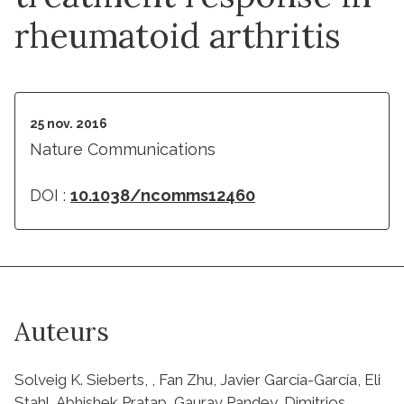
rheumatoid arthritis
25 nov. 2016
Nature Communications
DOI :
10.1038/ncomms12460
Auteurs
Solveig K. Sieberts, , Fan Zhu, Javier García-García, Eli
Stahl, Abhishek Pratap, Gaurav Pandey, Dimitrios