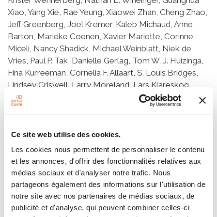
Xiao, Yang Xie, Rae Yeung, Xiaowei Zhan, Cheng Zhao,
Jeff Greenberg, Joel Kremer, Kaleb Michaud, Anne
Barton, Marieke Coenen, Xavier Mariette, Corinne
Miceli, Nancy Shadick, Michael Weinblatt, Niek de
Vries, Paul P. Tak, Danielle Gerlag, Tom W. J. Huizinga,
Fina Kurreeman, Cornelia F. Allaart, S. Louis Bridges,
Lindsey Criswell, Larry Moreland, Lars Klareskog,
Saedis Saevarsdottir, Leonid Padyukov, Peter K.
Gregersen, Stephen Friend, Robert Plenge, Gustavo
Stolovitzky, Baldo Oliva, Yuanfang Guan, Lara M.
Mangravite
Ce site web utilise des cookies.
Les cookies nous permettent de personnaliser le contenu
et les annonces, d'offrir des fonctionnalités relatives aux
Résumé
médias sociaux et d'analyser notre trafic. Nous
partageons également des informations sur l'utilisation de
notre site avec nos partenaires de médias sociaux, de
Abstract
publicité et d'analyse, qui peuvent combiner celles-ci
Rheumatoid arthritis (RA) affects millions world-wide.