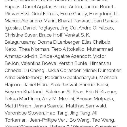
Pappas, Daniel Aguilar, Bernat Anton, Jaume Bonet,
Ridvan Eksi, Oriol Fornés, Emre Guney, Hongdong Li,
Manuel Alejandro Marín, Bharat Panwar, Joan Planas-
Iglesias, Daniel Poglayen, Jing Cui, Andre O. Falcao,
Christine Suver, Bruce Hoff, Venkat S. K.
Balagurusamy, Donna Dillenberger, Elias Chaibub
Neto, Thea Norman, Tero Aittokallio, Muhammad
Ammad-ud-din, Chloe-Agathe Azencott, Víctor
Bellón, Valentina Boeva, Kerstin Bunte, Himanshu
Chheda, Lu Cheng, Jukka Corander, Michel Dumontier,
Anna Goldenberg, Peddinti Gopalacharyulu, Mohsen
Hajiloo, Daniel Hidru, Alok Jaiswal, Samuel Kaski,
Beyrem Khalfaoui, Suleiman Ali Khan, Eric R. Kramer,
Pekka Marttinen, Aziz M. Mezlini, Bhuvan Molparia,
Matti Pirinen, Janna Saarela, Matthias Samwald,
Véronique Stoven, Hao Tang, Jing Tang, Ali
Torkamani, Jean-Phillipe Vert, Bo Wang, Tao Wang,
Krister Wennerberg, Nathan E. Wineinger, Guanghua