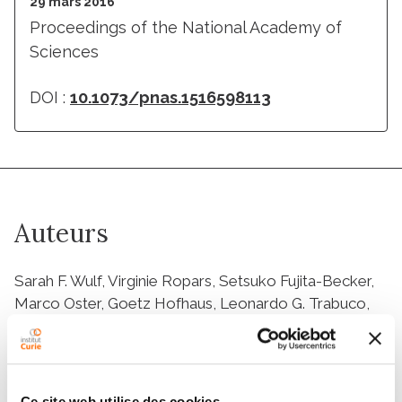
29 mars 2016
Proceedings of the National Academy of
Sciences
DOI :
10.1073/pnas.1516598113
Auteurs
Sarah F. Wulf, Virginie Ropars, Setsuko Fujita-Becker,
Marco Oster, Goetz Hofhaus, Leonardo G. Trabuco,
Olena Pylypenko, H. Lee Sweeney, Anne M.
Houdusse, Rasmus R. Schröder
Ce site web utilise des cookies.