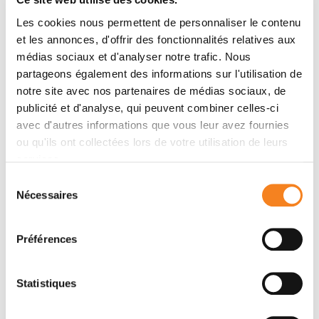
Résumé
Les cookies nous permettent de personnaliser le contenu
et les annonces, d'offrir des fonctionnalités relatives aux
Significance
médias sociaux et d'analyser notre trafic. Nous
The force-generating state of myosin bound to actin
partageons également des informations sur l'utilisation de
is a key state in the chemomechanical cycle of this
notre site avec nos partenaires de médias sociaux, de
motor, but the structural details of the force-
publicité et d'analyse, qui peuvent combiner celles-ci
avec d'autres informations que vous leur avez fournies
generating state are unknown. CryoEM structures of
ou qu'ils ont collectées lors de votre utilisation de leurs
myosin V bound to actin with and without nucleotide
services.
reveal a previously unidentified conformation of
elements associated with nucleotide binding and,
Sélection
Nécessaires
most importantly, of the β-sheet that controls the
du
position of nucleotide-binding elements. These
consentement
specific structural features explain how myosin can
Préférences
bind strongly to both actin and MgADP, allowing force
to be developed. Thus, this structure provides
Statistiques
fundamental insights into how myosin works. It also
provides insights into how strain may prevent release