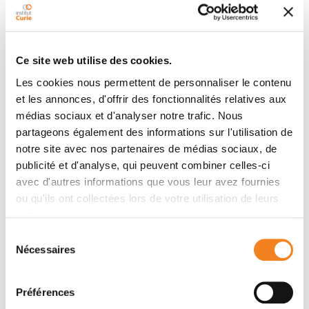
splicing regulators complex through protein–protein
interactions and regulates a stem cell splicing
program. OTX2 can directly or indirectly bind RNA and
this may be partially independent of its DNA
Ce site web utilise des cookies.
regulatory functions. OTX2 controls a pro-
Les cookies nous permettent de personnaliser le contenu
tumorigenic splicing program that is mirrored in human
et les annonces, d'offrir des fonctionnalités relatives aux
cerebellar rhombic lip origins. Among the OTX2-
médias sociaux et d'analyser notre trafic. Nous
regulated differentially spliced genes,
PPHLN1
is
partageons également des informations sur l'utilisation de
expressed in the most primitive rhombic lip stem cells,
notre site avec nos partenaires de médias sociaux, de
and targeting
PPHLN1
splicing reduces tumour
publicité et d'analyse, qui peuvent combiner celles-ci
growth and enhances survival in vivo. These findings
avec d'autres informations que vous leur avez fournies
identify OTX2-mediated alternative splicing as a major
ou qu'ils ont collectées lors de votre utilisation de leurs
determinant of cell fate decisions that drive group 3
services.
MB progression.
Sélection
Nécessaires
du
consentement
Equipes
Préférences