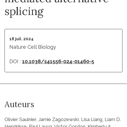
splicing
18 juil. 2024
Nature Cell Biology
DOI :
10.1038/s41556-024-01460-5
Auteurs
Olivier Saulnier, Jamie Zagozewski, Lisa Liang, Liam D.
Hendrikse, Paul Layug, Victor Gordon, Kimberly A.