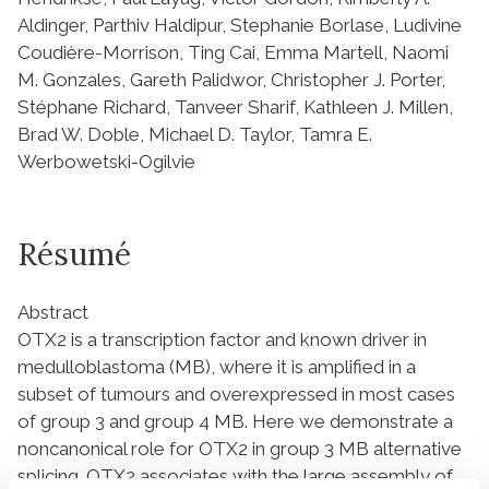
Aldinger, Parthiv Haldipur, Stephanie Borlase, Ludivine
Coudière-Morrison, Ting Cai, Emma Martell, Naomi
M. Gonzales, Gareth Palidwor, Christopher J. Porter,
Stéphane Richard, Tanveer Sharif, Kathleen J. Millen,
Brad W. Doble, Michael D. Taylor, Tamra E.
Werbowetski-Ogilvie
Résumé
Abstract
OTX2 is a transcription factor and known driver in
medulloblastoma (MB), where it is amplified in a
subset of tumours and overexpressed in most cases
of group 3 and group 4 MB. Here we demonstrate a
noncanonical role for OTX2 in group 3 MB alternative
splicing. OTX2 associates with the large assembly of