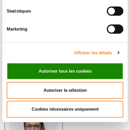
Statistiques
Équipe
Génomique et Développement des
cancers de l'enfant
Marketing
OLIVIER SAULNIER
Afficher les détails
Autoriser tous les cookies
Membres
Autoriser la sélection
Cookies nécessaires uniquement