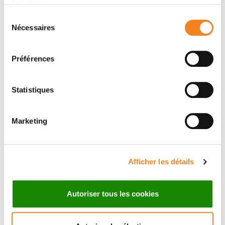
services.
Équipe
Motilité structurale
Sélection
ANNE HOUDUSSE-JUILLE
Nécessaires
du
consentement
Préférences
Statistiques
Marketing
Membres
Afficher les détails
Autoriser tous les cookies