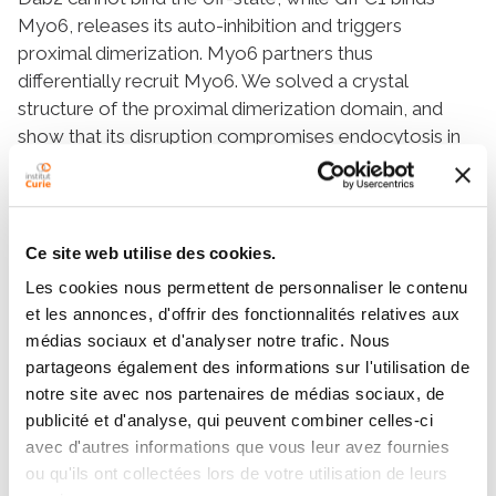
Myo6, releases its auto-inhibition and triggers
proximal dimerization. Myo6 partners thus
differentially recruit Myo6. We solved a crystal
structure of the proximal dimerization domain, and
show that its disruption compromises endocytosis in
HeLa cells, emphasizing the importance of Myo6
dimerization. Finally, we show that the L926Q
deafness mutation disrupts Myo6 auto-inhibition and
indirectly impairs proximal dimerization. Our study thus
Ce site web utilise des cookies.
demonstrates the importance of partners in the
Les cookies nous permettent de personnaliser le contenu
control of Myo6 auto-inhibition, localization, and
et les annonces, d'offrir des fonctionnalités relatives aux
activation.
médias sociaux et d'analyser notre trafic. Nous
partageons également des informations sur l'utilisation de
notre site avec nos partenaires de médias sociaux, de
Equipes
publicité et d'analyse, qui peuvent combiner celles-ci
avec d'autres informations que vous leur avez fournies
ou qu'ils ont collectées lors de votre utilisation de leurs