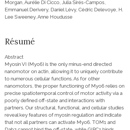
Morgan, Aurélie Di Cicco, Julia Sirés-Campos,
Emmanuel Derivery, Daniel Lévy, Cédric Delevoye, H.
Lee Sweeney, Anne Houdusse
Résumé
Abstract
Myosin VI (Myo6) is the only minus-end directed
nanomotor on actin, allowing it to uniquely contribute
to numerous cellular functions. As for other
nanomotors, the proper functioning of Myo6 relies on
precise spatiotemporal control of motor activity via a
poorly defined off-state and interactions with
partners. Our structural, functional, and cellular studies
reveal key features of myosin regulation and indicate
that not all partners can activate Myo6. TOM1 and
Dab2 cannot bind the off-state, while GIPC1 binds