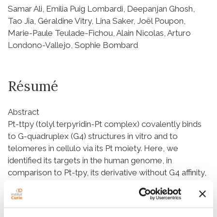
Samar Ali, Emilia Puig Lombardi, Deepanjan Ghosh,
Tao Jia, Géraldine Vitry, Lina Saker, Joël Poupon,
Marie-Paule Teulade-Fichou, Alain Nicolas, Arturo
Londono-Vallejo, Sophie Bombard
Résumé
Abstract
Pt-ttpy (tolyl terpyridin-Pt complex) covalently binds
to G-quadruplex (G4) structures in vitro and to
telomeres in cellulo via its Pt moiety. Here, we
identified its targets in the human genome, in
comparison to Pt-tpy, its derivative without G4 affinity,
and cisplatin. Pt-ttpy, but not Pt-tpy, induces the
release of the shelterin protein TRF2 from telomeres
concomitantly to the formation of DNA damage foci