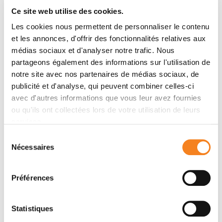
at telomeres but also at other chromosomal
Ce site web utilise des cookies.
locations. γ-H2AX chromatin immunoprecipitation
Les cookies nous permettent de personnaliser le contenu
(ChIP-seq) after treatment with Pt-ttpy or cisplatin
et les annonces, d'offrir des fonctionnalités relatives aux
revealed accumulation in G- and A-rich tandemly
médias sociaux et d'analyser notre trafic. Nous
repeated sequences, but not particularly in potential
partageons également des informations sur l'utilisation de
G4 forming sequences. Collectively, Pt-ttpy presents
notre site avec nos partenaires de médias sociaux, de
dual targeting efficiency on DNA, by inducing telomere
publicité et d'analyse, qui peuvent combiner celles-ci
dysfunction and genomic DNA damage at specific loci.
avec d'autres informations que vous leur avez fournies
ou qu'ils ont collectées lors de votre utilisation de leurs
services.
Membres
Sélection
Nécessaires
du
consentement
Préférences
Statistiques