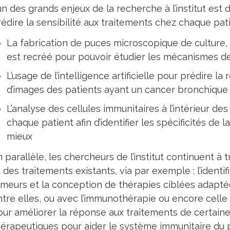
un des grands enjeux de la recherche à l’institut est 
édire la sensibilité aux traitements chez chaque patie
La fabrication de puces microscopique de culture
est recréé pour pouvoir étudier les mécanismes d
L’usage de l’intelligence artificielle pour prédire l
d’images des patients ayant un cancer bronchique
L’analyse des cellules immunitaires à l’intérieur d
chaque patient afin d’identifier les spécificités d
mieux
 parallèle, les chercheurs de l’institut continuent à t
 des traitements existants, via par exemple : l’ident
meurs et la conception de thérapies ciblées adaptées
ntre elles, ou avec l’immunothérapie ou encore celle
our améliorer la réponse aux traitements de certain
hérapeutiques pour aider le système immunitaire du pa