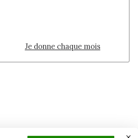
Je donne une fois
Je donne chaque mois
Suivez l'Institut Curie
 sociaux et en vous inscrivant à notre newsletter.