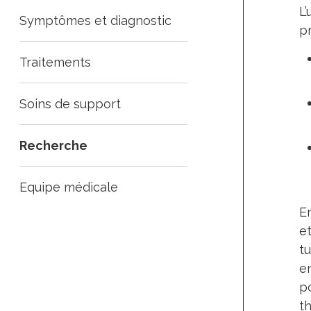
L’
Symptômes et diagnostic
pr
Traitements
Soins de support
Recherche
Equipe médicale
En
et
tu
e
p
t