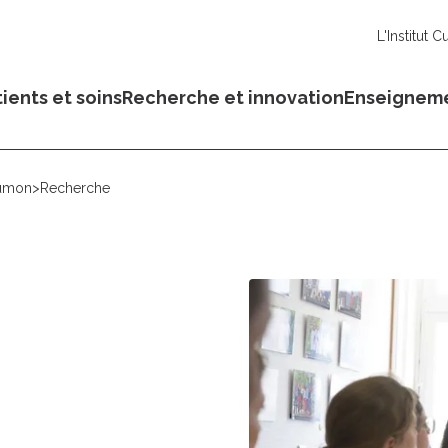
L'Institut C
ients et soins
Recherche et innovation
Enseignem
oumon
>
Recherche