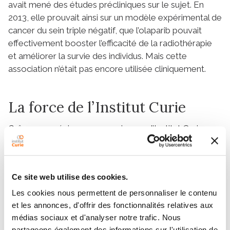
avait mené des études précliniques sur le sujet. En
2013, elle prouvait ainsi sur un modèle expérimental de
cancer du sein triple négatif, que l’olaparib pouvait
effectivement booster l’efficacité de la radiothérapie
et améliorer la survie des individus. Mais cette
association n’était pas encore utilisée cliniquement.
La force de l’Institut Curie
Grâce aux précieuses synergies que l’Institut Curie
permet entre équipes de recherche et équipes
médicales, la Pre Youlia Kirova a pu appliquer cette
stratégie chez 24 patientes prises en charge sur le site
Ce site web utilise des cookies.
parisien de l’Ensemble hospitalier pour un cancer du
sein triple négatif. À cette étape, elle a apporté la
Les cookies nous permettent de personnaliser le contenu
démonstration qu’à différentes doses d’olaparib, et
et les annonces, d'offrir des fonctionnalités relatives aux
jusqu’à s’approcher de la dose thérapeutique
médias sociaux et d'analyser notre trafic. Nous
partageons également des informations sur l'utilisation de