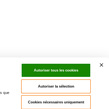
Suivez l'Institut Curie
 sociaux et en vous inscrivant à notre newsletter.
Autoriser tous les cookies
Inscrivez-vous à la newsletter
Autoriser la sélection
ns que
Cookies nécessaires uniquement
ndre
Annuaire
Actualités
Droits du patient
Presse