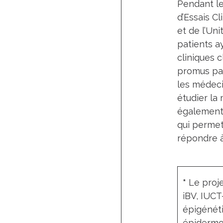
Pendant le
d’Essais C
et de l’Un
patients a
cliniques 
promus par
les médeci
étudier la
également 
qui permet
répondre à
*
Le proje
iBV, IUCT
épigénéti
épidermoï