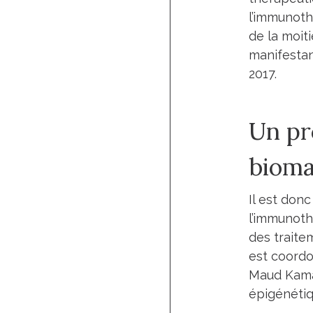
l’immunoth
de la moit
manifestan
2017.
Un pro
bioma
Il est donc
l’immunoth
des traitem
est coordon
Maud Kamal
épigénétiq