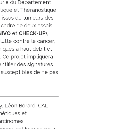
 Curie du Département
stique et Théranostique
s issus de tumeurs des
 cadre de deux essais
NIVO
et
CHECK-UP
),
lutte contre le cancer,
iques à haut débit et
. Ce projet impliquera
ntifier des signatures
 susceptibles de ne pas
y, Léon Bérard, CAL-
énétiques et
carcinomes
iques, est financé pour