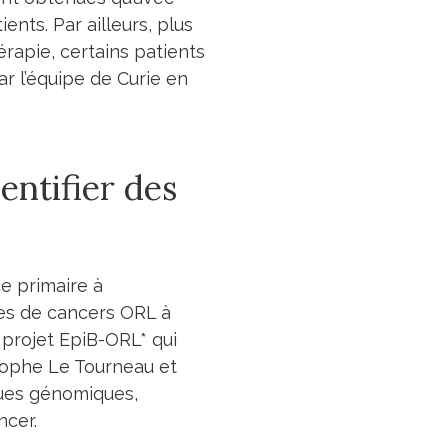
nts. Par ailleurs, plus
érapie, certains patients
 l’équipe de Curie en
entifier des
ce primaire à
tes de cancers ORL à
u projet EpiB-ORL* qui
istophe Le Tourneau et
iques génomiques,
ncer.