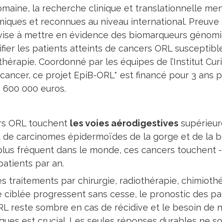
maine, la recherche clinique et translationnelle mené
iques et reconnues au niveau international. Preuve
 vise à mettre en évidence des biomarqueurs génom
ntifier les patients atteints de cancers ORL susceptib
thérapie. Coordonné par les équipes de l’Institut Curi
cancer, ce projet EpiB-ORL* est financé pour 3 ans p
 600 000 euros.
rs ORL touchent
les voies aérodigestives
supérieur
agit de carcinomes épidermoïdes de la gorge et de la
plus fréquent dans le monde, ces cancers touchent -
atients par an.
es traitements par chirurgie, radiothérapie, chimiot
e ciblée progressent sans cesse, le pronostic des pat
L reste sombre en cas de récidive et le besoin de n
ques est crucial. Les seules réponses durables ne s