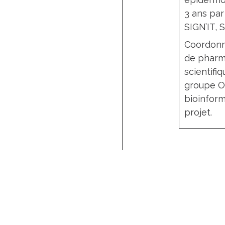
3 ans par
SIGN’IT, 
Coordonné
de pharma
scientifi
groupe O
bioinform
projet.