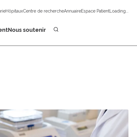
urie
Hôpitaux
Centre de recherche
Annuaire
Espace Patient
Loading...
Faire un don
ent
Nous soutenir