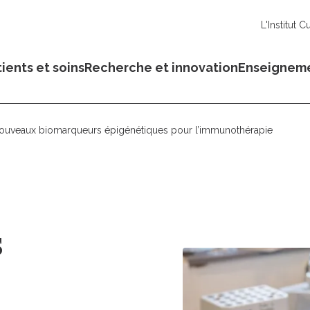
L'Institut C
ients et soins
Recherche et innovation
Enseignem
nouveaux biomarqueurs épigénétiques pour l’immunothérapie
s