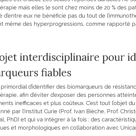
érapie mais elles le sont chez moins de 20 % des patie
ié d’entre eux ne bénéficie pas du tout de l’immunoth
t même des hyperprogressions, comme rapporté par
jet interdisciplinaire pour id
rqueurs fiables
 primordial d’identifier des biomarqueurs de résistan
érapie, afin d’éviter d’exposer des personnes attein
ents inefficaces et plus coûteux. C’est tout l’objet d
né par l’Institut Curie (Prof. Ivan Bièche, Prof. Chr
, PhD) et qui va intégrer à la fois : des caractérist
ues et morphologiques en collaboration avec Unica