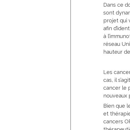
Dans ce do
sont dynam
projet qui
afin d’ide
à l’immuno
réseau Uni
hauteur de
Les cance
cas, il s’
cancer le 
nouveaux p
Bien que l
et thérapi
cancers OR
thérapeuti