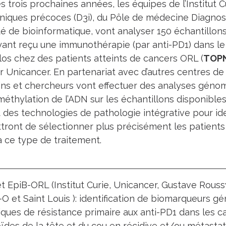
s trois prochaines années, les équipes de l’Institut
liniques précoces (D3i), du Pôle de médecine Diagno
ité de bioinformatique, vont analyser 150 échantillon
yant reçu une immunothérapie (par anti-PD1) dans le
clos chez des patients atteints de cancers ORL (
TOP
 Unicancer. En partenariat avec d’autres centres de 
ns et chercheurs vont effectuer des analyses génom
 méthylation de l’ADN sur les échantillons disponibles
des technologies de pathologie intégrative pour ide
tront de sélectionner plus précisément les patients
 ce type de traitement.
t EpiB-ORL (Institut Curie, Unicancer, Gustave Rouss
-O et Saint Louis ): identification de biomarqueurs g
ques de résistance primaire aux anti-PD1 dans les 
des de la tête et du cou en récidive et/ou métastat