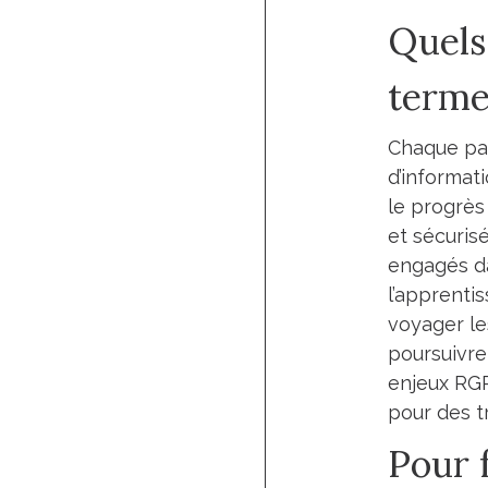
Quels 
terme
Chaque pati
d’informat
le progrès 
et sécuris
engagés da
l’apprentis
voyager le
poursuivre
enjeux RGP
pour des t
Pour 