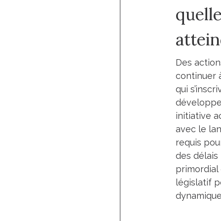
quell
attei
Des action
continuer 
qui s’insc
développem
initiative
avec le la
requis pou
des délais
primordial 
législatif
dynamique 