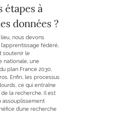
s étapes à
des données ?
 lieu, nous devons
 l’apprentissage fédéré,
 soutenir le
 nationale, une
 du plan France 2030,
os. Enfin, les processus
lourds, ce qui entraîne
e la recherche. Il est
 un assouplissement
énéfice d’une recherche