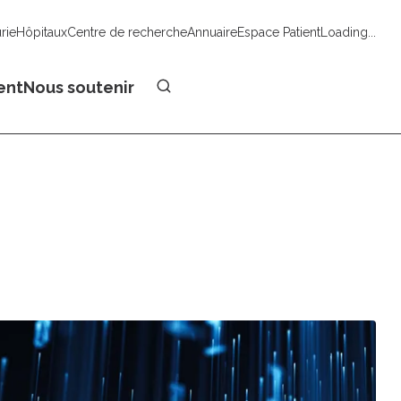
urie
Hôpitaux
Centre de recherche
Annuaire
Espace Patient
Loading...
Faire un don
ent
Nous soutenir