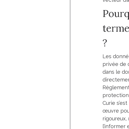
Pourq
terme
?
Les donnée
privée de c
dans le do
directement
Règlement 
protection
Curie s’est
œuvre pour
rigoureux, 
l’informer 