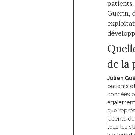
patients
Guérin, d
exploita
développ
Quell
de la
Julien Gué
patients e
données pe
également 
que représ
jacente de 
tous les s
vecteur d’a