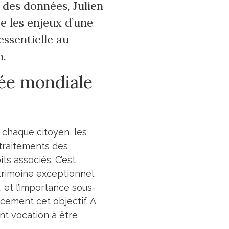
 des données, Julien
te les enjeux d’une
ssentielle au
n.
née mondiale
 chaque citoyen, les
 traitements des
ts associés. C’est
trimoine exceptionnel
 et l’importance sous-
acement cet objectif. A
nt vocation à être