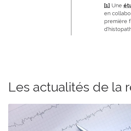
[1]
Une
ét
en collabo
première f
d'histopat
Les actualités de la