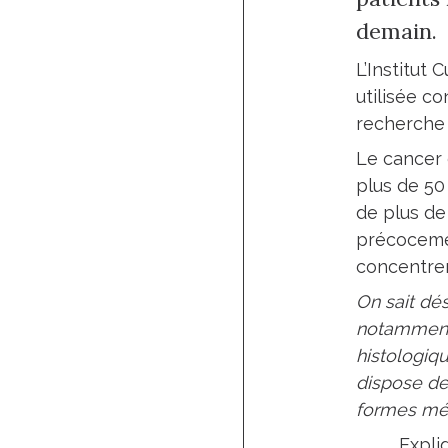
demain.
L’Institut
utilisée co
recherche 
Le cancer 
plus de 50
de plus de
précocemen
concentren
On sait dé
notamment 
histologiq
dispose de
formes mé
Expli