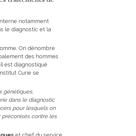
e interne notamment
s le diagnostic et la
 l’homme. On dénombre
ncipalement des hommes
il est diagnostiqué
nstitut Curie se
s génétiques,
ie dans le diagnostic
ncers pour lesquels on
, préconisés contre les
iques
et chef du service