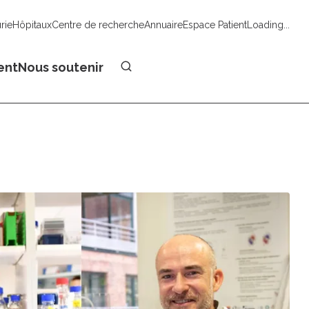
urie
Hôpitaux
Centre de recherche
Annuaire
Espace Patient
Loading...
Faire un don
ent
Nous soutenir