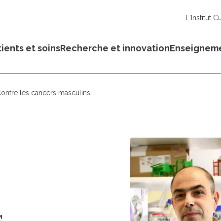
L'Institut C
ients et soins
Recherche et innovation
Enseignem
 contre les cancers masculins
s