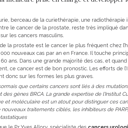
 Curie, berceau de la curiethérapie, une radiothérapi
ntre le cancer de la prostate, reste très impliqué dan
sur les cancers masculins.
de la prostate est le cancer le plus fréquent chez
 000 nouveaux cas par an en France. Il touche pri
 60 ans. Dans une grande majorité des cas, et quand 
t, ce cancer est de bon pronostic. Les efforts de l’I
t donc sur les formes les plus graves.
sormais que certains cancers sont liés à des mutation
des gènes BRCA. La grande expertise de l’Institut Cur
ue et moléculaire est un atout pour distinguer ces ca
 nouveaux traitements ciblés, les inhibiteurs de PARP
tastatiques
que le Pr Yves Allory, spécialiste des
cancers urolog