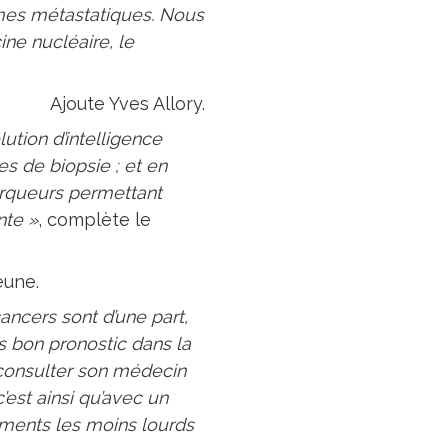
rmes métastatiques. Nous
ne nucléaire, le
Ajoute Yves Allory.
ution d’intelligence
es de biopsie ; et en
arqueurs permettant
nte »
, complète le
eune.
ancers sont d’une part,
ès bon pronostic dans la
 consulter son médecin
’est ainsi qu’avec un
ements les moins lourds