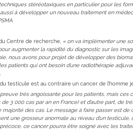
techniques stéréotaxiques en particulier pour les fo
aussi à développer un nouveau traitement en médeci
-PSMA
du Centre de recherche,
« on va implémenter une sol
e pour augmenter la rapidité du diagnostic sur les imag
pie, nous avons pour projet de développer des biom
r les patients qui ont besoin d’une radiothérapie adjuva
.
du testicule est au contraire un cancer de l’homme j
preuve très angoissante pour les patients, mais ces c
 de 3 000 cas par an en France) et d’autre part, de tr
e majorité des cas. Le message à faire passer est de
ent une grosseur anormale au niveau d’un testicule, c
 précoce, ce cancer pourra être soigné avec les trait