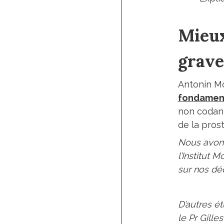
Mieux
grave
Antonin Mor
fondament
non codant
de la prost
Nous avons
l’Institut 
sur nos dé
D’autres é
le Pr Gille