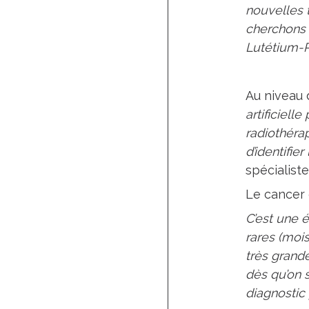
nouvelles 
cherchons 
Lutétium
Au niveau 
artificiell
radiothéra
d’identifie
spécialiste
Le cancer 
C’est une é
rares (mois
très grand
dès qu’on s
diagnostic