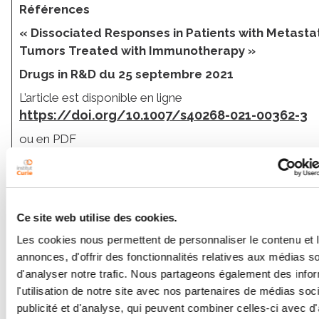
Références
« Dissociated Responses in Patients with Metastat
Tumors Treated with Immunotherapy »
Drugs in R&D du 25 septembre 2021
L’article est disponible en ligne
https://doi.org/10.1007/s40268-021-00362-3
ou en PDF
https://link.springer.com/content/pdf/10.10
021-00362-3.pdf
.
Ce site web utilise des cookies.
[1]
Professeur de biostatistiques à l'université de
Les cookies nous permettent de personnaliser le contenu et 
Versailles Saint Quentin et biostatisticien à l’Institut
annonces, d'offrir des fonctionnalités relatives aux médias s
Curie
d'analyser notre trafic. Nous partageons également des info
l'utilisation de notre site avec nos partenaires de médias soc
[2]
Afin de simplifier et d'uniformiser les critères
publicité et d'analyse, qui peuvent combiner celles-ci avec d
d'évaluation des essais cliniques, les organismes