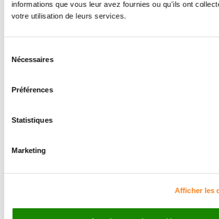
informations que vous leur avez fournies ou qu'ils ont collect
européens, américains et canadiens de recherche sur
votre utilisation de leurs services.
le cancer ont défini, en 2000, les critères RECIST
(Response Evaluation Criteria in Solid Tumors)
uniformes permettant de comparer les résultats.
Sélection
Nécessaires
du
consentement
Préférences
Les actualités de la
Statistiques
recherche
Marketing
Afficher les 