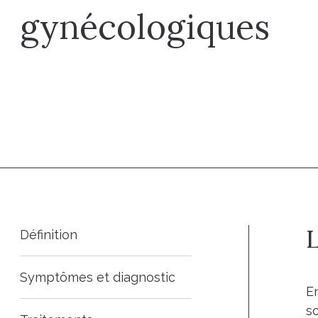
gynécologiques
Prendre un RDV
L
Définition
Symptômes et diagnostic
E
s