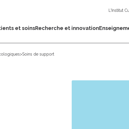
L'Institut C
ients et soins
Recherche et innovation
Enseignem
cologiques
>
Soins de support