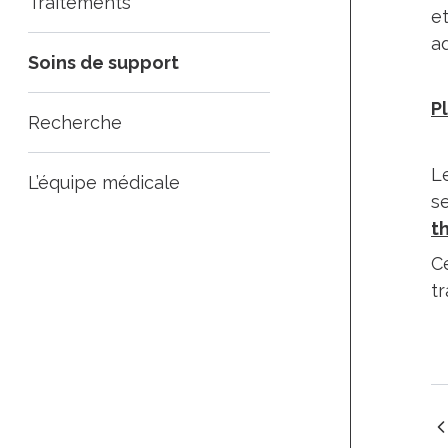
Traitements
e
a
Soins de support
P
Recherche
L
L’équipe médicale
se
t
C
t