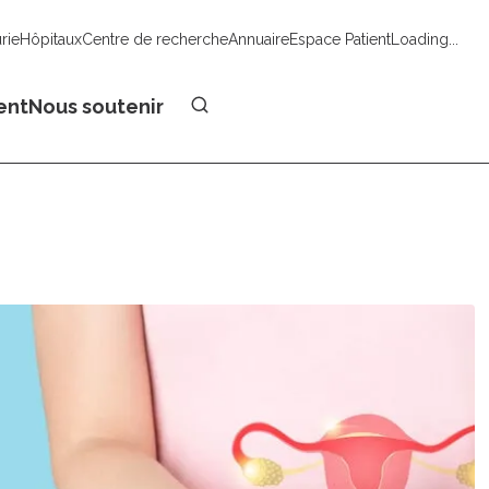
urie
Hôpitaux
Centre de recherche
Annuaire
Espace Patient
Loading...
Faire un don
ent
Nous soutenir