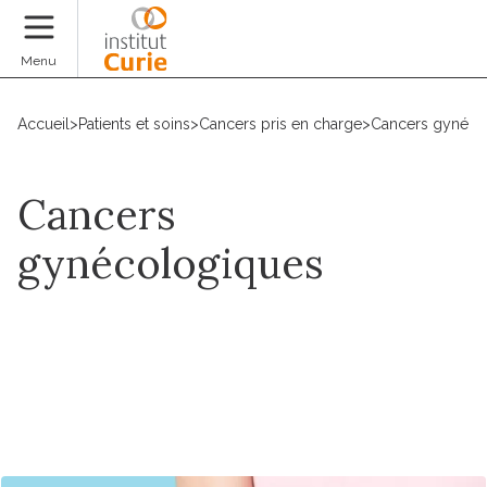
Faire un don
Menu
Accueil
>
Patients et soins
>
Cancers pris en charge
>
Cancers gynéco
Cancers
gynécologiques
Prendre un RDV