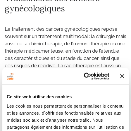
gynécologiques
Le traitement des cancers gynécologiques repose
souvent sur un traitement multimodal : la chirurgie mais
aussi de la chimiothérapie, de l’immunothérapie ou une
thérapie médicamenteuse, en fonction de l’étendue,
des caractéristiques et du stade du cancer, ainsi que
des risques de récidive. La radiothérapie est aussi un
traitement central dans le cas des cancers du col et du
corps de l’utérus notamment. Elle peut consister en de
la radiothérapie externe et/ou de la curiethérapie. La
prise en charge thérapeutique est, dans tous les cas,
Ce site web utilise des cookies.
décidée en réunion de concertation pluridisciplinaire
Les cookies nous permettent de personnaliser le contenu
(RCP).
et les annonces, d'offrir des fonctionnalités relatives aux
La prise en charge de ces pathologies nécessite une
médias sociaux et d'analyser notre trafic. Nous
expertise avancée :
partageons également des informations sur l'utilisation de