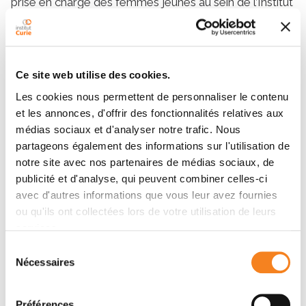
prise en charge des femmes jeunes au sein de l’Institut
des cancers des femmes.
Ce site web utilise des cookies.
Les cookies nous permettent de personnaliser le contenu
et les annonces, d'offrir des fonctionnalités relatives aux
Dernière actualité
médias sociaux et d'analyser notre trafic. Nous
partageons également des informations sur l'utilisation de
notre site avec nos partenaires de médias sociaux, de
publicité et d'analyse, qui peuvent combiner celles-ci
avec d'autres informations que vous leur avez fournies
ou qu'ils ont collectées lors de votre utilisation de leurs
services.
Sélection
Nécessaires
du
Innovation
consentement
Innover pour mieux soigner : l’Institut
Préférences