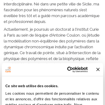
interdisciplinaire. Né dans une petite ville de Sicile, ma
fascination pour les phénomènes naturels s’est
éveillée très tôt et a guidé mon parcours académique
et professionnel depuis.
Actuellement, je poursuis un doctorat à l’Institut Curie
à Paris au sein de l’équipe d’Antoine Coulon, où j’étudie
la modélisation non-équilibrée des polymères dans la
dynamique chromosomique induite par l’activation
génique. Ce travail de pointe, situé à l’intersection de la
physique des polymères et de la biophysique, reflète
mes intérêts de recherche plus larges en dynamique
de la chromatine, systèmes complexes, biophysique
et physique statistique.
Quand je ne suis pas plongé dans la recherche,
Ce site web utilise des cookies.
j’apprécie la lecture, l’art et l’animation – des passions
Les cookies nous permettent de personnaliser le contenu
qui enrichissent continuellement mon approche
et les annonces, d'offrir des fonctionnalités relatives aux
créative pour relever les défis scientifiques.
médias sociaux et d'analyser notre trafic. Nous