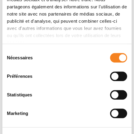
partageons également des informations sur l'utilisation de
notre site avec nos partenaires de médias sociaux, de
publicité et d'analyse, qui peuvent combiner celles-ci
avec d'autres informations que vous leur avez fournies
ou qu'ils ont collectées lors de votre utilisation de leurs
services.
Sélection
Contacter SAMUELE PIO
Nécessaires
du
LIPANI
consentement
Préférences
Contactez-moi par téléphone ou par email
Statistiques
Message
Nom
*
Marketing