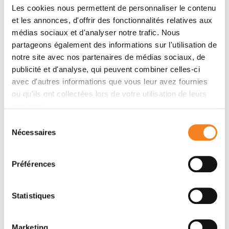
Les cookies nous permettent de personnaliser le contenu
et les annonces, d'offrir des fonctionnalités relatives aux
Voir toutes ses publications
médias sociaux et d'analyser notre trafic. Nous
partageons également des informations sur l'utilisation de
notre site avec nos partenaires de médias sociaux, de
publicité et d'analyse, qui peuvent combiner celles-ci
avec d'autres informations que vous leur avez fournies
ou qu'ils ont collectées lors de votre utilisation de leurs
Contacter ZHIMIN WANG
services.
BAUDUIN
Sélection
Nécessaires
du
consentement
Contactez-moi par téléphone ou en renseignant le
formulaire ci-dessous
Préférences
Téléphone
Statistiques
0156246598: 0033156246598
Marketing