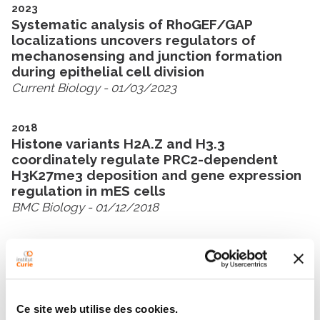
2023
Systematic analysis of RhoGEF/GAP
localizations uncovers regulators of
mechanosensing and junction formation
during epithelial cell division
Current Biology
- 01/03/2023
2018
Histone variants H2A.Z and H3.3
coordinately regulate PRC2-dependent
H3K27me3 deposition and gene expression
regulation in mES cells
BMC Biology
- 01/12/2018
2018
Tricellular junctions: a hot corner of
epithelial biology
Current Opinion in Cell Biology
- 01/10/2018
Ce site web utilise des cookies.