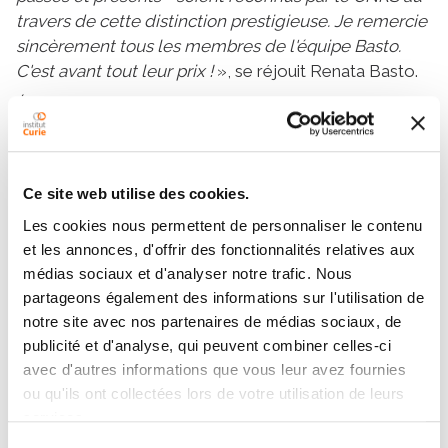
travers de cette distinction prestigieuse. Je remercie
sincèrement tous les membres de l'équipe Basto.
C'est avant tout leur prix !
», se réjouit Renata Basto.
Dr
Également lauréat d’une médaille d’argent, le
Raphaël Rodriguez
Chemical
, chef de l’équipe
Biology
UMR3666
U1143
(CNRS
/ Inserm
). Son
équipe exploite des petites molécules pour étudier la
Ce site web utilise des cookies.
biologie cellulaire, combinant synthèse chimique et
Les cookies nous permettent de personnaliser le contenu
biologie moléculaire pour comprendre les processus
et les annonces, d'offrir des fonctionnalités relatives aux
pathologiques. Elle a notamment identifié des
médias sociaux et d'analyser notre trafic. Nous
mécanismes d’internalisation des métaux, influençant
partageons également des informations sur l'utilisation de
la régulation épigénétique et la plasticité cellulaire.
notre site avec nos partenaires de médias sociaux, de
Ainsi, son équipe développe de nouvelles drogues
publicité et d'analyse, qui peuvent combiner celles-ci
expérimentales qui manipulent ces mécanismes pour
avec d'autres informations que vous leur avez fournies
des bénéfices thérapeutiques, promouvant une
ou qu'ils ont collectées lors de votre utilisation de leurs
médecine du futur basée sur les principes universels
services.
de la chimie-physique.
Sélection