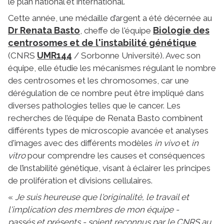
le plan national et international.
Cette année, une médaille d’argent a été décernée au
Dr Renata Basto
Biologie des
, cheffe de l'équipe
centrosomes et de l'instabilité génétique
UMR144
(CNRS
/ Sorbonne Université). Avec son
équipe, elle étudie les mécanismes régulant le nombre
des centrosomes et les chromosomes, car une
dérégulation de ce nombre peut être impliqué dans
diverses pathologies telles que le cancer. Les
recherches de l’équipe de Renata Basto combinent
différents types de microscopie avancée et analyses
d'images avec des différents modèles
in vivo
et
in
vitro
pour comprendre les causes et conséquences
de l’instabilité génétique, visant à éclairer les principes
de prolifération et divisions cellulaires.
«
Je suis heureuse que l'originalité, le travail et
l'implication des membres de mon équipe -
passés et présents - soient reconnus par le CNRS au