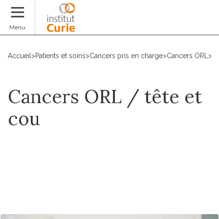
Faire un don
Menu
Accueil
>
Patients et soins
>
Cancers pris en charge
>
Cancers ORL
>
B
Cancers ORL / tête et
cou
Prendre un rdv