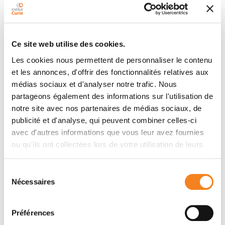
Suite à ce bilan diagnostique, le patient restera guidé
tout au long de sa prise en charge grâce à la
coordination mise en place à l’Institut Curie, afin de
l’accompagner au mieux dans son parcours de soin.
Ce site web utilise des cookies.
Les cookies nous permettent de personnaliser le contenu
et les annonces, d'offrir des fonctionnalités relatives aux
Plus de contenu
médias sociaux et d'analyser notre trafic. Nous
partageons également des informations sur l'utilisation de
Définition
notre site avec nos partenaires de médias sociaux, de
publicité et d'analyse, qui peuvent combiner celles-ci
Symptômes et diagnostic
avec d'autres informations que vous leur avez fournies
Bilan IMMEDIAG ORL
ou qu'ils ont collectées lors de votre utilisation de leurs
services.
Traitements
Sélection
Parcours Nodule Thyroïdien
Nécessaires
du
consentement
Soins de support
Préférences
Recherche