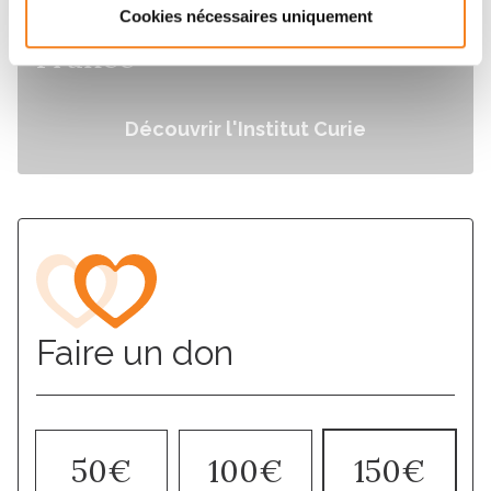
lutte contre le cancer en
Cookies nécessaires uniquement
France
Découvrir l'Institut Curie
Faire un don
50€
100€
150€