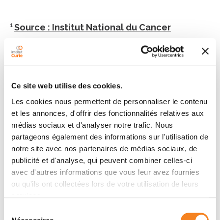
1
Source : Institut National du Cancer
Plus de contenu
Ce site web utilise des cookies.
Définition
Les cookies nous permettent de personnaliser le contenu
Symptômes et diagnostic
et les annonces, d'offrir des fonctionnalités relatives aux
médias sociaux et d'analyser notre trafic. Nous
Traitements
partageons également des informations sur l'utilisation de
Soins de support
notre site avec nos partenaires de médias sociaux, de
publicité et d'analyse, qui peuvent combiner celles-ci
Equipe
avec d'autres informations que vous leur avez fournies
ou qu'ils ont collectées lors de votre utilisation de leurs
Essais cliniques
services.
Recherche
Sélection